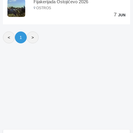
Fijakerijada Ostojićevo 2026
OSTROS
7
JUN
<
1
>