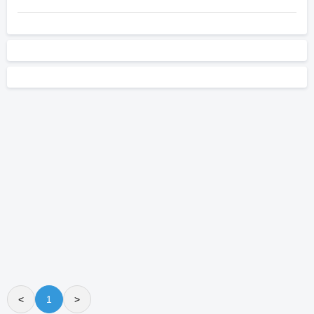
<
1
>