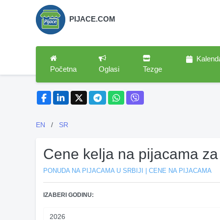
PIJACE.COM
Kalend
Početna
Oglasi
Tezge
EN
/
SR
Cene kelja na pijacama za
PONUDA NA PIJACAMA U SRBIJI | CENE NA PIJACAMA
IZABERI GODINU: