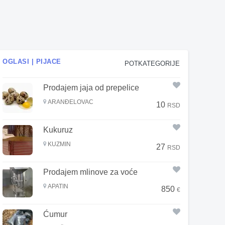
OGLASI | PIJACE
POTKATEGORIJE
Prodajem jaja od prepelice
ARANĐELOVAC
10
RSD
Kukuruz
KUZMIN
27
RSD
Prodajem mlinove za voće
APATIN
850
€
Ćumur