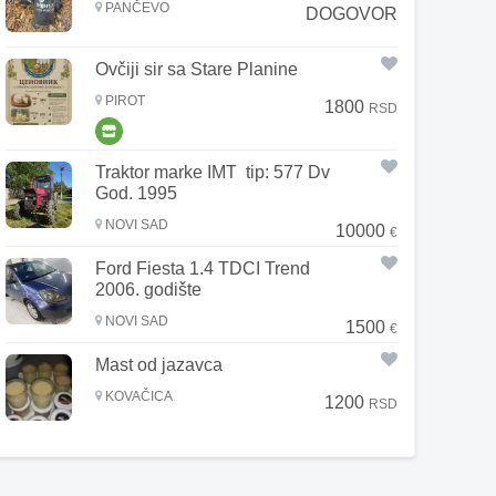
PANČEVO
DOGOVOR
Ovčiji sir sa Stare Planine
PIROT
1800
RSD
Traktor marke IMT tip: 577 Dv
God. 1995
NOVI SAD
10000
€
Ford Fiesta 1.4 TDCI Trend
2006. godište
NOVI SAD
1500
€
Mast od jazavca
KOVAČICA
1200
RSD