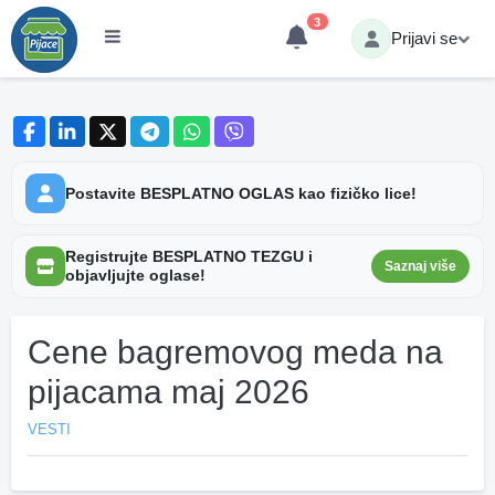
3
Prijavi se
Postavite BESPLATNO OGLAS kao fizičko lice!
Registrujte BESPLATNO TEZGU i
Saznaj više
objavljujte oglase!
Cene bagremovog meda na
pijacama maj 2026
VESTI