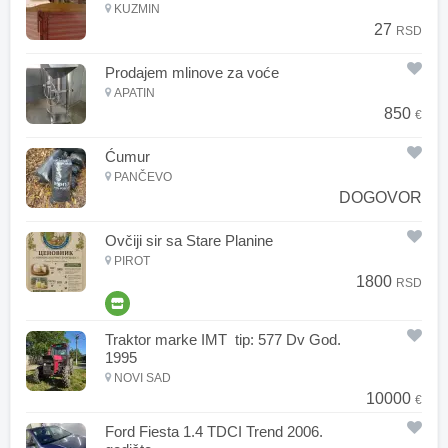
KUZMIN
27
RSD
Prodajem mlinove za voće
APATIN
850
€
Ćumur
PANČEVO
DOGOVOR
Ovčiji sir sa Stare Planine
PIROT
1800
RSD
Traktor marke IMT tip: 577 Dv God.
1995
NOVI SAD
10000
€
Ford Fiesta 1.4 TDCI Trend 2006.