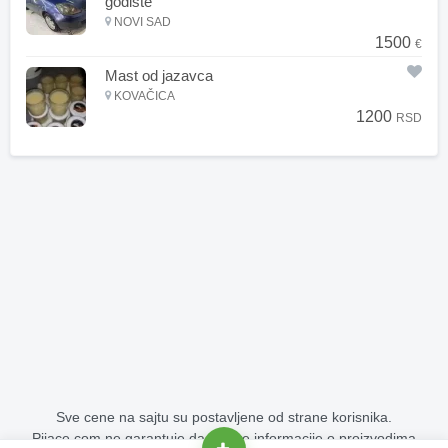
godište
NOVI SAD
1500
€
Mast od jazavca
KOVAČICA
1200
RSD
Sve cene na sajtu su postavljene od strane korisnika.
Pijace.com ne garantuje da su sve informacije o proizvodima