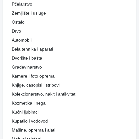
Pčelarstvo
Zemljište i usluge
Ostalo
Drvo
Automobili
Bela tehnika i aparati
Dvorište i bašta
Građevinarstvo
Kamere i foto oprema
Knjige, časopisi i stripovi
Kolekcionarstvo, nakit i antikviteti
Kozmetika i nega
Kućni ljubimci
Kupatilo i vodovod
Mašine, oprema i alati
Mobilni telefoni