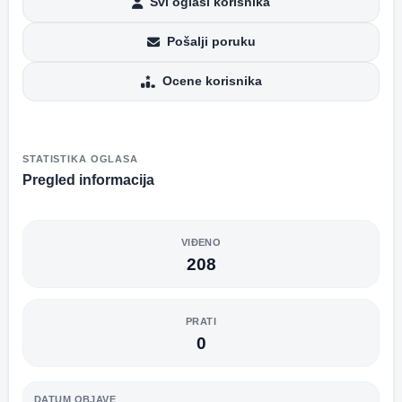
Svi oglasi korisnika
Pošalji poruku
Ocene korisnika
STATISTIKA OGLASA
Pregled informacija
VIĐENO
208
PRATI
0
DATUM OBJAVE