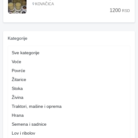
KOVAČICA
1200
RSD
Kategorije
Sve kategorije
Voće
Povrće
Žitarice
Stoka
Živina
Traktori, mašine i oprema
Hrana
Semena i sadnice
Lov i ribolov