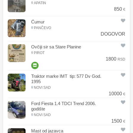
APATIN
850
€
Ćumur
PANČEVO
DOGOVOR
Ovčiji sir sa Stare Planine
PIROT
1800
RSD
Traktor marke IMT tip: 577 Dv God.
1995
NOVI SAD
10000
€
Ford Fiesta 1.4 TDCI Trend 2006.
godište
NOVI SAD
1500
€
Mast od jazavca