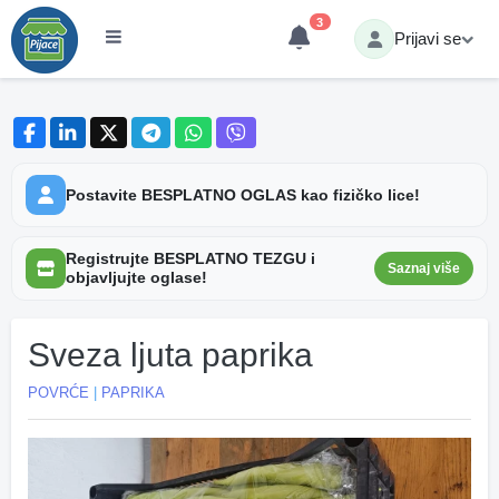
3
Prijavi se
Postavite BESPLATNO OGLAS kao fizičko lice!
Registrujte BESPLATNO TEZGU i
Saznaj više
objavljujte oglase!
Sveza ljuta paprika
POVRĆE
|
PAPRIKA