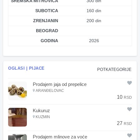
SREMSKA MITROVICA
300 din
SUBOTICA
160 din
ZRENJANIN
200 din
BEOGRAD
GODINA
2026
OGLASI | PIJACE
POTKATEGORIJE
Prodajem jaja od prepelice
ARANĐELOVAC
10
RSD
Kukuruz
KUZMIN
27
RSD
Prodajem mlinove za voće