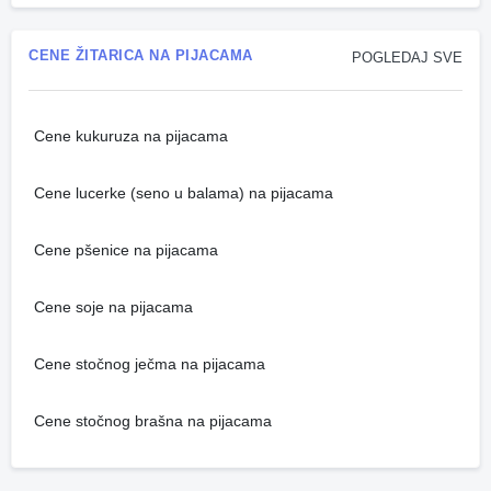
CENE ŽITARICA NA PIJACAMA
POGLEDAJ SVE
Cene kukuruza na pijacama
Cene lucerke (seno u balama) na pijacama
Cene pšenice na pijacama
Cene soje na pijacama
Cene stočnog ječma na pijacama
Cene stočnog brašna na pijacama