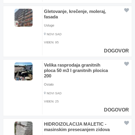
Gletovanje, krečenje, moleraj,
fasada
Usluge
NOVI SAD
VIĐEN:
95
DOGOVOR
Velika rasprodaja granitnih
ploca 50 m3 I granitnih plocica
200
Ostalo
NOVI SAD
VIĐEN:
25
DOGOVOR
HIDROIZOLACIJA MALETIC -
masinskim presecanjem zidova