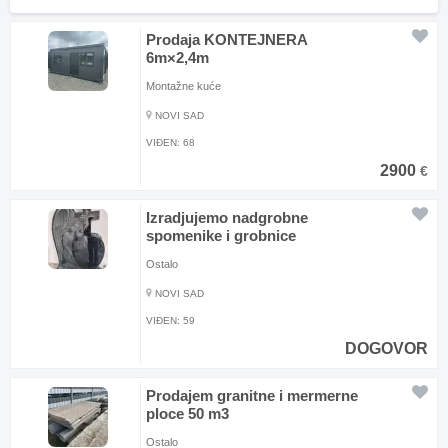
Prodaja KONTEJNERA
6m×2,4m
Montažne kuće
NOVI SAD
VIĐEN:
68
2900
€
Izradjujemo nadgrobne
spomenike i grobnice
Ostalo
NOVI SAD
VIĐEN:
59
DOGOVOR
Prodajem granitne i mermerne
ploce 50 m3
Ostalo