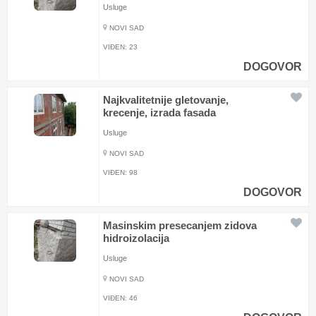
Usluge
NOVI SAD
VIĐEN:
23
DOGOVOR
Najkvalitetnije gletovanje,
krecenje, izrada fasada
Usluge
NOVI SAD
VIĐEN:
98
DOGOVOR
Masinskim presecanjem zidova
hidroizolacija
Usluge
NOVI SAD
VIĐEN:
46