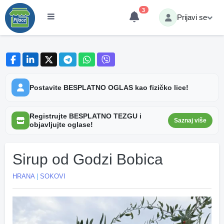
3
Prijavi se
Postavite BESPLATNO OGLAS kao fizičko lice!
Registrujte BESPLATNO TEZGU i
Saznaj više
objavljujte oglase!
Sirup od Godzi Bobica
HRANA
|
SOKOVI