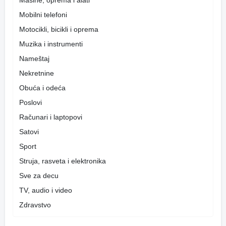
Mašine, oprema i alati
Mobilni telefoni
Motocikli, bicikli i oprema
Muzika i instrumenti
Nameštaj
Nekretnine
Obuća i odeća
Poslovi
Računari i laptopovi
Satovi
Sport
Struja, rasveta i elektronika
Sve za decu
TV, audio i video
Zdravstvo