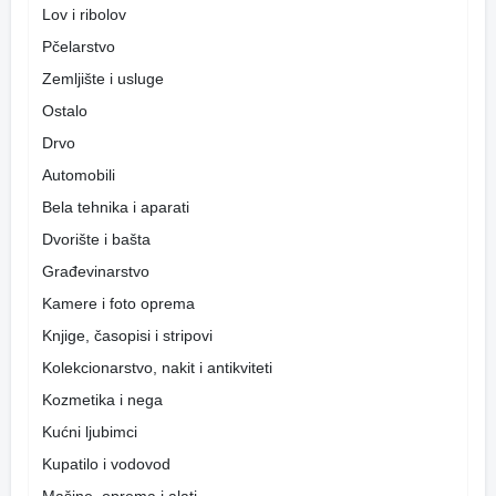
Lov i ribolov
Pčelarstvo
Zemljište i usluge
Ostalo
Drvo
Automobili
Bela tehnika i aparati
Dvorište i bašta
Građevinarstvo
Kamere i foto oprema
Knjige, časopisi i stripovi
Kolekcionarstvo, nakit i antikviteti
Kozmetika i nega
Kućni ljubimci
Kupatilo i vodovod