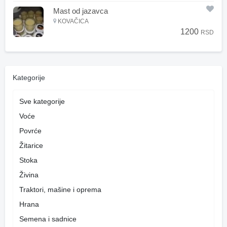
Mast od jazavca
KOVAČICA
1200
RSD
Kategorije
Sve kategorije
Voće
Povrće
Žitarice
Stoka
Živina
Traktori, mašine i oprema
Hrana
Semena i sadnice