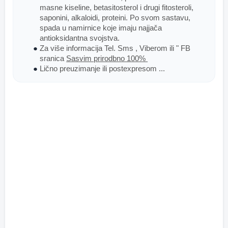
masne kiseline, betasitosterol i drugi fitosteroli, 
saponini, alkaloidi, proteini. Po svom sastavu, 
spada u namirnice koje imaju najjača 
antioksidantna svojstva.
Za više informacija Tel. Sms , Viberom ili " FB 
sranica 
Sasvim prirodbno 100% 
Lično preuzimanje ili postexpresom ...