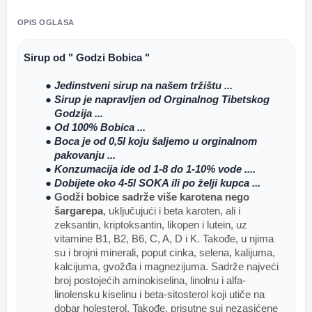
OPIS OGLASA
Sirup od " Godzi Bobica " 
Jedinstveni sirup na našem tržištu ...
Sirup je napravljen od Orginalnog Tibetskog 
Godzija ...
Od 100% Bobica ... 
Boca je od 0,5l koju šaljemo u orginalnom 
pakovanju ... 
Konzumacija ide od 1-8 do 1-10% vode ....
Dobijete oko 4-5l SOKA ili po želji kupca ... 
Godži bobice sadrže više karotena nego 
šargarepa
, uključujući i beta karoten, ali i 
zeksantin, kriptoksantin, likopen i lutein, uz 
vitamine B1, B2, B6, C, A, D i K. Takođe, u njima 
su i brojni minerali, poput cinka, selena, kalijuma, 
kalcijuma, gvožđa i magnezijuma. Sadrže najveći 
broj postojećih aminokiselina, linolnu i alfa-
linolensku kiselinu i beta-sitosterol koji utiče na 
dobar holesterol. Takođe, prisutne sui nezasićene 