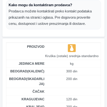
Kako mogu da kontaktiram prodavca?
Prodavca možete kontaktirati preko kontakt podataka
prikazanih na stranici oglasa. Pre dogovora proverite
cenu, dostupnost i uslove preuzimanja ili dostave.
PROIZVOD
Kruška (ostale) srednja-standardno
JEDINICA MERE
kg
BEOGRAD(KALENIĆ)
300 din
BEOGRAD(SKADARLI
200 din
JA)
ČAČAK
KRAGUJEVAC
120 din
KRALJEVO
200 din