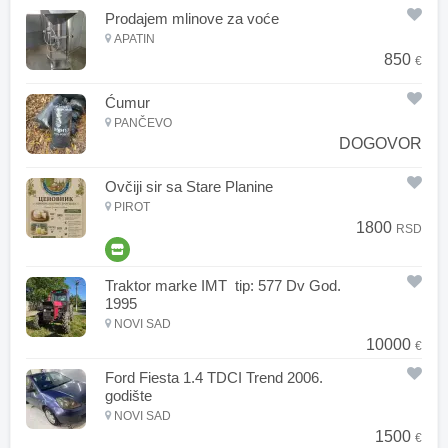
Prodajem mlinove za voće
APATIN
850
€
Ćumur
PANČEVO
DOGOVOR
Ovčiji sir sa Stare Planine
PIROT
1800
RSD
Traktor marke IMT tip: 577 Dv God.
1995
NOVI SAD
10000
€
Ford Fiesta 1.4 TDCI Trend 2006.
godište
NOVI SAD
1500
€