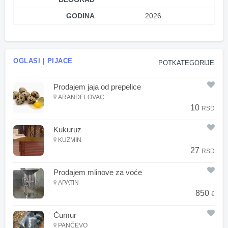
GODINA
2026
OGLASI | PIJACE
POTKATEGORIJE
Prodajem jaja od prepelice
ARANĐELOVAC
10
RSD
Kukuruz
KUZMIN
27
RSD
Prodajem mlinove za voće
APATIN
850
€
Ćumur
PANČEVO