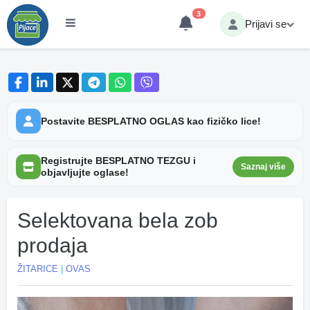
3
Prijavi se
Postavite BESPLATNO OGLAS kao fizičko lice!
Registrujte BESPLATNO TEZGU i
Saznaj više
objavljujte oglase!
Selektovana bela zob
prodaja
ŽITARICE
|
OVAS