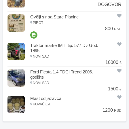
DOGOVOR
Ovčiji sir sa Stare Planine
PIROT
1800
RSD
Traktor marke IMT tip: 577 Dv God.
1995
NOVI SAD
10000
€
Ford Fiesta 1.4 TDCI Trend 2006.
godište
NOVI SAD
1500
€
Mast od jazavca
KOVAČICA
1200
RSD