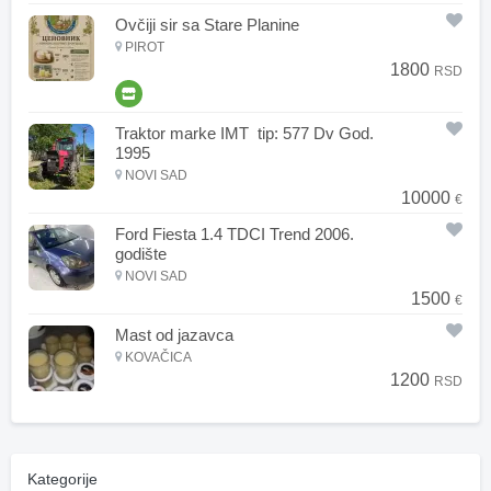
Ovčiji sir sa Stare Planine
PIROT
1800
RSD
Traktor marke IMT tip: 577 Dv God.
1995
NOVI SAD
10000
€
Ford Fiesta 1.4 TDCI Trend 2006.
godište
NOVI SAD
1500
€
Mast od jazavca
KOVAČICA
1200
RSD
Kategorije