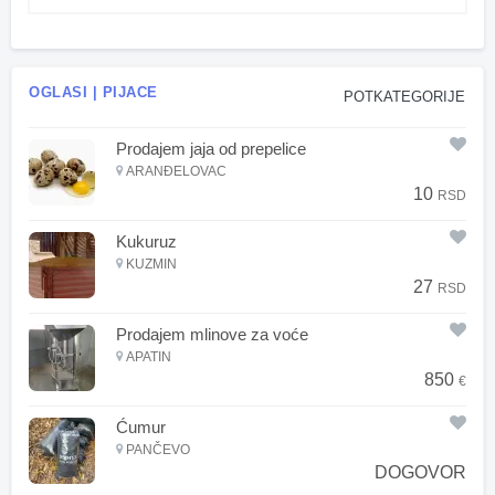
OGLASI | PIJACE
POTKATEGORIJE
Prodajem jaja od prepelice
ARANĐELOVAC
10
RSD
Kukuruz
KUZMIN
27
RSD
Prodajem mlinove za voće
APATIN
850
€
Ćumur
PANČEVO
DOGOVOR