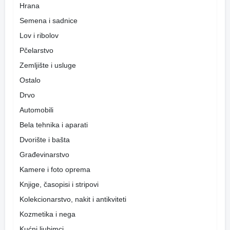
Hrana
Semena i sadnice
Lov i ribolov
Pčelarstvo
Zemljište i usluge
Ostalo
Drvo
Automobili
Bela tehnika i aparati
Dvorište i bašta
Građevinarstvo
Kamere i foto oprema
Knjige, časopisi i stripovi
Kolekcionarstvo, nakit i antikviteti
Kozmetika i nega
Kućni ljubimci