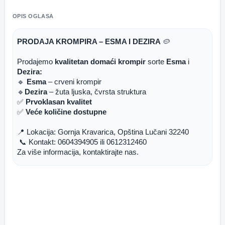
OPIS OGLASA
PRODAJA KROMPIRA – ESMA I DEZIRA
 🥔
Prodajemo 
kvalitetan domaći krompir
 sorte 
Esma
 i 
Dezira:
🔹 
Esma
 – crveni krompir
🔹
Dezira
 – žuta ljuska, čvrsta struktura
✅ 
Prvoklasan kvalitet
✅ 
Veće količine dostupne
📍 Lokacija: Gornja Kravarica, Opština Lučani 32240
 📞 Kontakt: 0604394905 ili 0612312460
Za više informacija, kontaktirajte nas.