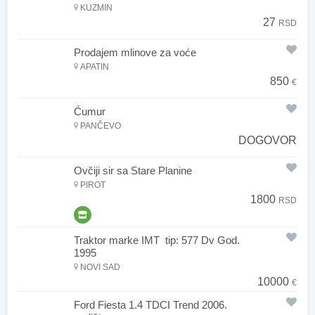
KUZMIN
27
RSD
Prodajem mlinove za voće
APATIN
850
€
Ćumur
PANČEVO
DOGOVOR
Ovčiji sir sa Stare Planine
PIROT
1800
RSD
Traktor marke IMT tip: 577 Dv God.
1995
NOVI SAD
10000
€
Ford Fiesta 1.4 TDCI Trend 2006.