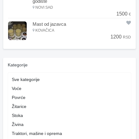
godište
NOVI SAD
1500
€
Mast od jazavca
KOVAČICA
1200
RSD
Kategorije
Sve kategorije
Voće
Povrće
Žitarice
Stoka
Živina
Traktori, mašine i oprema