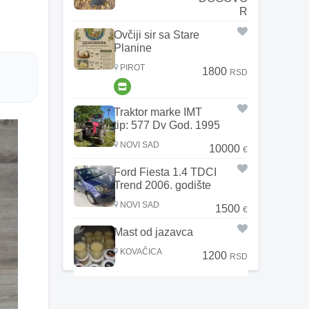
R
Ovčiji sir sa Stare
Planine
PIROT
1800
RSD
Traktor marke IMT
tip: 577 Dv God. 1995
NOVI SAD
10000
€
Ford Fiesta 1.4 TDCI
Trend 2006. godište
NOVI SAD
1500
€
Mast od jazavca
KOVAČICA
1200
RSD