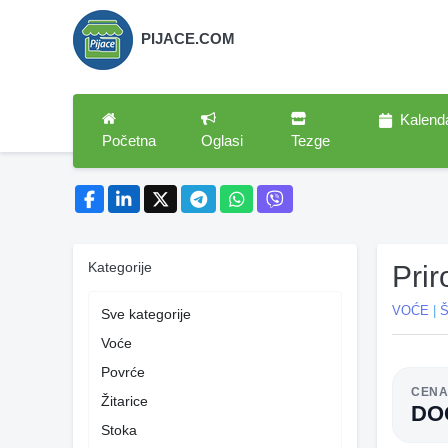
PIJACE.COM
Kalend
Početna
Oglasi
Tezge
Kategorije
Pri
VOĆE
|
Š
Sve kategorije
Voće
Povrće
CEN
Žitarice
DO
Stoka