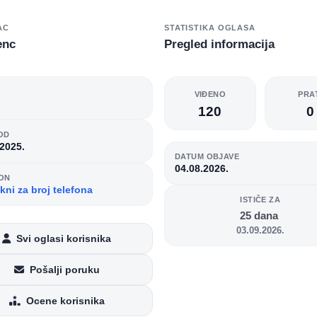
AC
STATISTIKA OGLASA
enc
Pregled informacija
O
VIĐENO
PRA
120
0
OD
.2025.
DATUM OBJAVE
04.08.2026.
ON
kni za broj telefona
ISTIČE ZA
25 dana
03.09.2026.
Svi oglasi korisnika
Pošalji poruku
Ocene korisnika