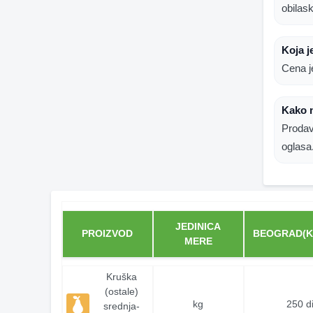
obilas
Koja 
Cena j
Kako 
Prodav
oglasa
JEDINICA
PROIZVOD
BEOGRAD(K
MERE
Kruška
(ostale)
kg
250 d
srednja-