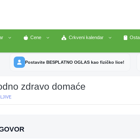
ar
Cene
Crkveni kalendar
Osta
Postavite BESPLATNO OGLAS kao fizičko lice!
rodno zdravo domaće
LJIVE
A
GOVOR