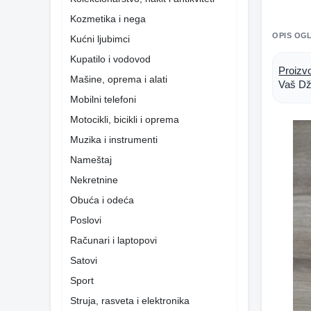
Kozmetika i nega
OPIS OG
Kućni ljubimci
Kupatilo i vodovod
Proizv
Mašine, oprema i alati
Vaš Dž
Mobilni telefoni
Motocikli, bicikli i oprema
Muzika i instrumenti
Nameštaj
Nekretnine
Obuća i odeća
Poslovi
Računari i laptopovi
Satovi
Sport
Struja, rasveta i elektronika