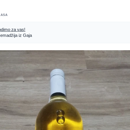
LASA
odimo za vas!
emadžija iz Gaja