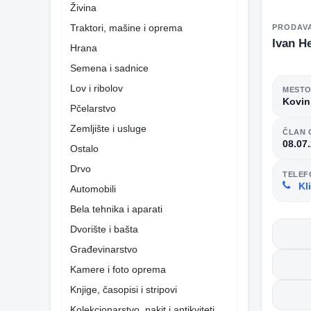
Živina
Traktori, mašine i oprema
PRODAV
Ivan H
Hrana
Semena i sadnice
Lov i ribolov
MEST
Kovin
Pčelarstvo
Zemljište i usluge
ČLAN 
08.07
Ostalo
Drvo
TELEF
Kli
Automobili
Bela tehnika i aparati
Dvorište i bašta
Građevinarstvo
Kamere i foto oprema
Knjige, časopisi i stripovi
Kolekcionarstvo, nakit i antikviteti