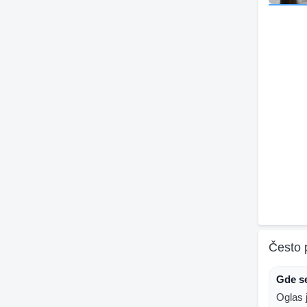
Često 
Gde s
Oglas 