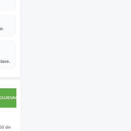
je.
stave.
GUJEVAC
KRALJEVO
LOZNICA
NIŠ
50 din
200 din
200 din
180 din