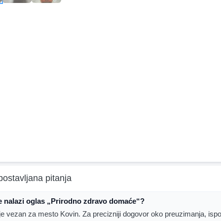
postavljana pitanja
e nalazi oglas „Prirodno zdravo domaće“?
je vezan za mesto Kovin. Za precizniji dogovor oko preuzimanja, ispor