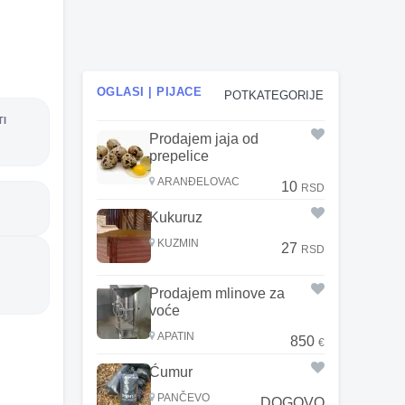
OGLASI | PIJACE
POTKATEGORIJE
TI
Prodajem jaja od
prepelice
ARANĐELOVAC
10
RSD
Kukuruz
KUZMIN
27
RSD
Prodajem mlinove za
voće
APATIN
850
€
Ćumur
PANČEVO
DOGOVO