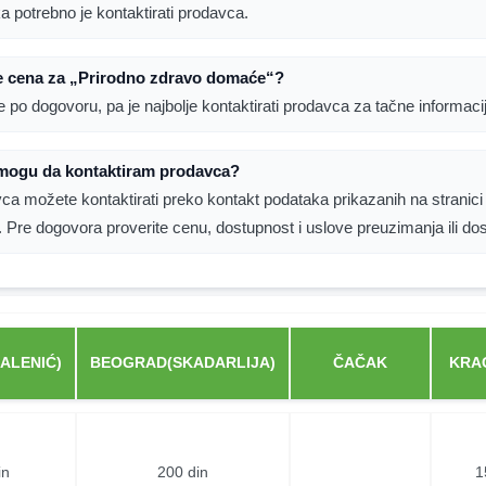
ka potrebno je kontaktirati prodavca.
je cena za „Prirodno zdravo domaće“?
e po dogovoru, pa je najbolje kontaktirati prodavca za tačne informaci
mogu da kontaktiram prodavca?
ca možete kontaktirati preko kontakt podataka prikazanih na stranici
. Pre dogovora proverite cenu, dostupnost i uslove preuzimanja ili do
ALENIĆ)
BEOGRAD(SKADARLIJA)
ČAČAK
KRA
in
200 din
1