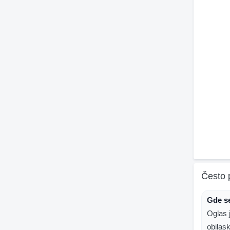
Često 
Gde se
Oglas 
obilas