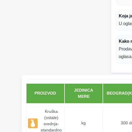
Koja j
U ogla
Kako 
Prodav
oglasa
JEDINICA
PROIZVOD
BEOGRAD(K
MERE
Kruška
(ostale)
kg
300 d
srednja-
standardno