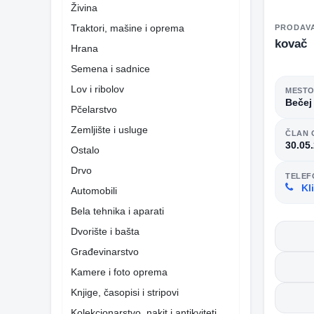
Živina
Traktori, mašine i oprema
PRODAV
kovač
Hrana
Semena i sadnice
Lov i ribolov
MEST
Bečej
Pčelarstvo
Zemljište i usluge
ČLAN 
30.05
Ostalo
Drvo
TELEF
Kli
Automobili
Bela tehnika i aparati
Dvorište i bašta
Građevinarstvo
Kamere i foto oprema
Knjige, časopisi i stripovi
Kolekcionarstvo, nakit i antikviteti