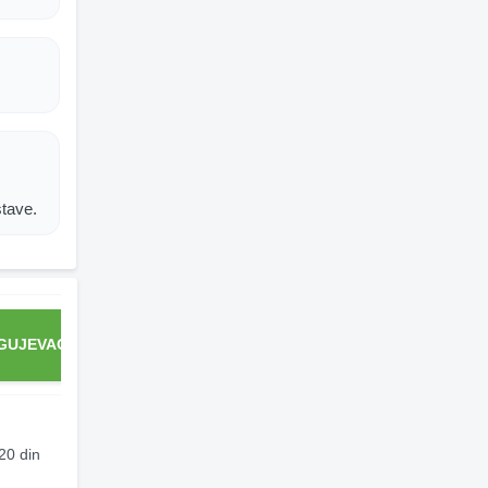
stave.
GUJEVAC
KRALJEVO
LOZNICA
NIŠ
20 din
200 din
200 din
160 din