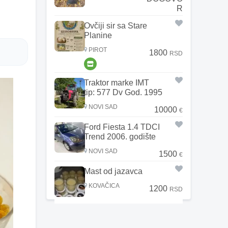
R
Ovčiji sir sa Stare
Planine
PIROT
1800
RSD
Traktor marke IMT
tip: 577 Dv God. 1995
NOVI SAD
10000
€
Ford Fiesta 1.4 TDCI
Trend 2006. godište
NOVI SAD
1500
€
Mast od jazavca
KOVAČICA
1200
RSD