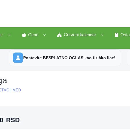
ar
Cene
Crkveni kalendar
Osta
Postavite BESPLATNO OGLAS kao fizičko lice!
ga
STVO
|
MED
A
00
RSD