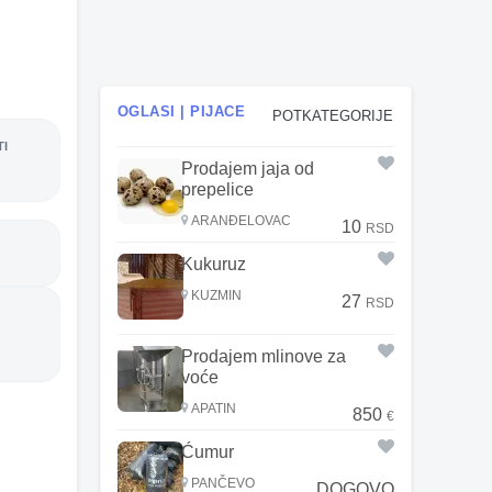
OGLASI | PIJACE
POTKATEGORIJE
TI
Prodajem jaja od
prepelice
ARANĐELOVAC
10
RSD
Kukuruz
KUZMIN
27
RSD
Prodajem mlinove za
voće
APATIN
850
€
Ćumur
PANČEVO
DOGOVO