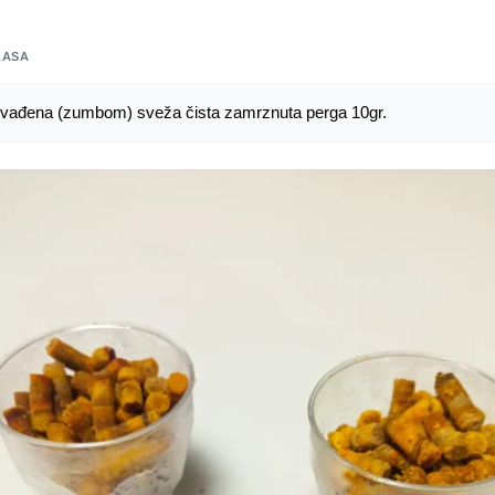
LASA
vađena (zumbom) sveža čista zamrznuta perga 10gr.