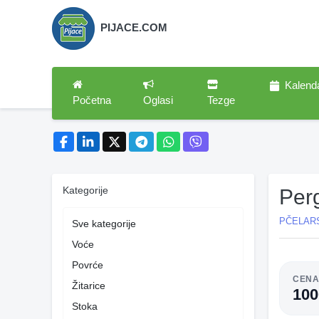
PIJACE.COM
Kalend
Početna
Oglasi
Tezge
Kategorije
Per
PČELAR
Sve kategorije
Voće
Povrće
CEN
Žitarice
10
Stoka