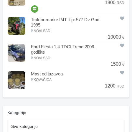
1800
RSD
Traktor marke IMT tip: 577 Dv God.
1995
NOVI SAD
10000
€
Ford Fiesta 1.4 TDCI Trend 2006.
godište
NOVI SAD
1500
€
Mast od jazavca
KOVAČICA
1200
RSD
Kategorije
Sve kategorije