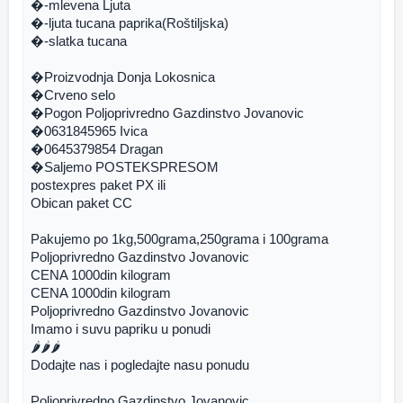
�-mlevena Ljuta
�-ljuta tucana paprika(Roštiljska)
�-slatka tucana
�Proizvodnja Donja Lokosnica
�Crveno selo
�Pogon Poljoprivredno Gazdinstvo Jovanovic
�0631845965 Ivica
�0645379854 Dragan
�Saljemo POSTEKSPRESOM 
postexpres paket PX ili
Obican paket CC
Pakujemo po 1kg,500grama,250grama i 100grama
Poljoprivredno Gazdinstvo Jovanovic
CENA 1000din kilogram
CENA 1000din kilogram
Poljoprivredno Gazdinstvo Jovanovic 
Imamo i suvu papriku u ponudi
🌶🌶🌶
Dodajte nas i pogledajte nasu ponudu
Poljoprivredno Gazdinstvo Jovanovic