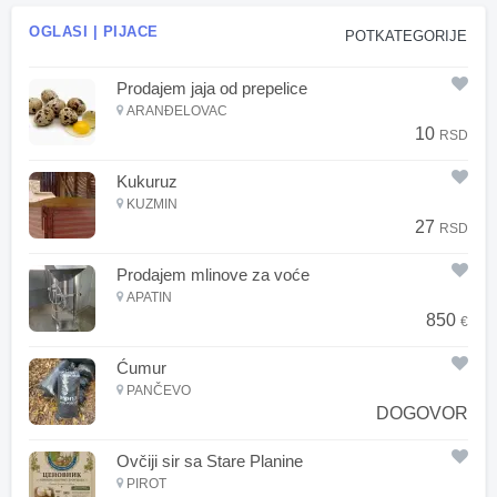
OGLASI | PIJACE
POTKATEGORIJE
Prodajem jaja od prepelice
ARANĐELOVAC
10
RSD
Kukuruz
KUZMIN
27
RSD
Prodajem mlinove za voće
APATIN
850
€
Ćumur
PANČEVO
DOGOVOR
Ovčiji sir sa Stare Planine
PIROT