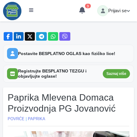
3
Prijavi se
Postavite BESPLATNO OGLAS kao fizičko lice!
Registrujte BESPLATNO TEZGU i
Saznaj više
objavljujte oglase!
Paprika Mlevena Domaca
Proizvodnja PG Jovanović
POVRĆE
|
PAPRIKA