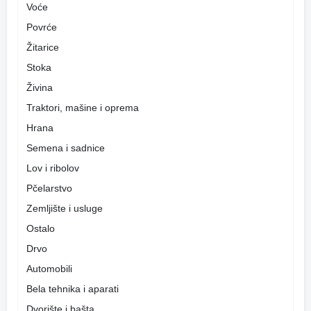
Voće
Povrće
Žitarice
Stoka
Živina
Traktori, mašine i oprema
Hrana
Semena i sadnice
Lov i ribolov
Pčelarstvo
Zemljište i usluge
Ostalo
Drvo
Automobili
Bela tehnika i aparati
Dvorište i bašta