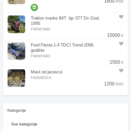
1800
RSD
Traktor marke IMT tip: 577 Dv God.
1995
NOVI SAD
10000
€
Ford Fiesta 1.4 TDCI Trend 2006.
godište
NOVI SAD
1500
€
Mast od jazavca
KOVAČICA
1200
RSD
Kategorije
Sve kategorije