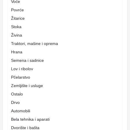
Voće
Povrće
Žitarice
Stoka
Živina
Traktori, mašine i oprema
Hrana
Semena i sadnice
Lov i ribolov
Pčelarstvo
Zemljište i usluge
Ostalo
Drvo
Automobili
Bela tehnika i aparati
Dvorište i bašta