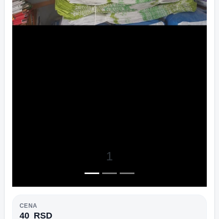
1
CENA
40
RSD