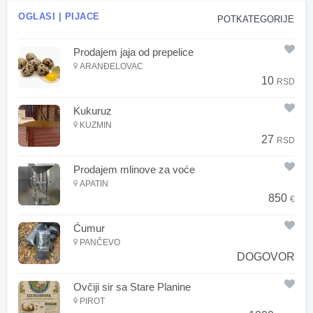
OGLASI | PIJACE
POTKATEGORIJE
Prodajem jaja od prepelice
ARANĐELOVAC
10
RSD
Kukuruz
KUZMIN
27
RSD
Prodajem mlinove za voće
APATIN
850
€
Ćumur
PANČEVO
DOGOVOR
Ovčiji sir sa Stare Planine
PIROT