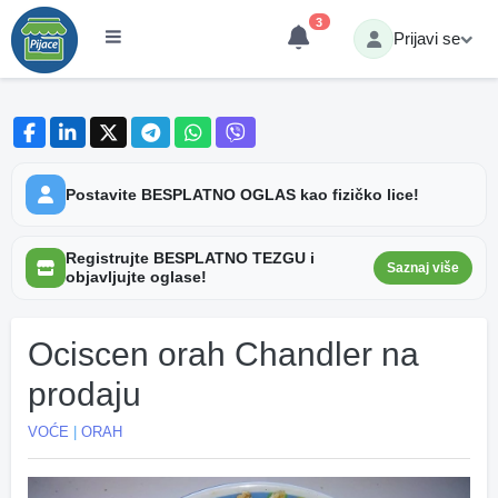
3
Prijavi se
Postavite BESPLATNO OGLAS kao fizičko lice!
Registrujte BESPLATNO TEZGU i
Saznaj više
objavljujte oglase!
Ociscen orah Chandler na
prodaju
VOĆE
|
ORAH