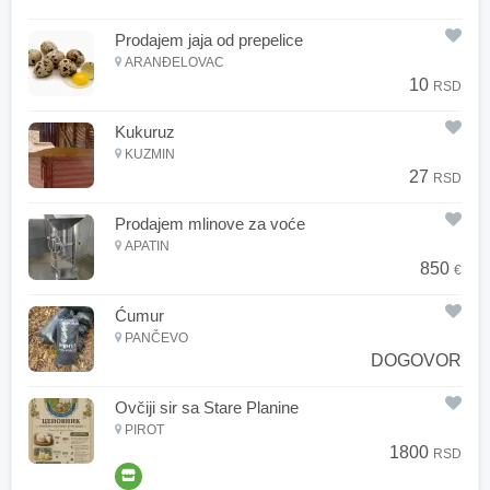
Prodajem jaja od prepelice
ARANĐELOVAC
10
RSD
Kukuruz
KUZMIN
27
RSD
Prodajem mlinove za voće
APATIN
850
€
Ćumur
PANČEVO
DOGOVOR
Ovčiji sir sa Stare Planine
PIROT
1800
RSD