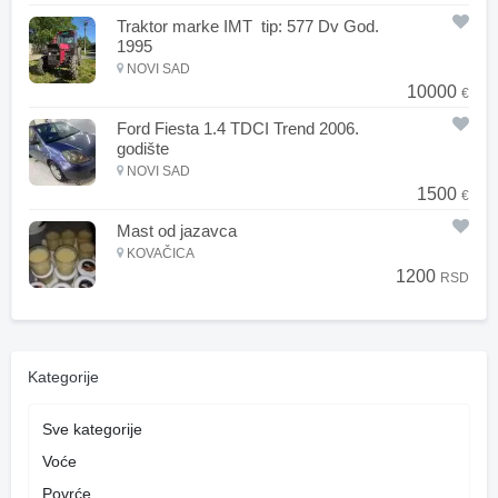
Traktor marke IMT tip: 577 Dv God.
1995
NOVI SAD
10000
€
Ford Fiesta 1.4 TDCI Trend 2006.
godište
NOVI SAD
1500
€
Mast od jazavca
KOVAČICA
1200
RSD
Kategorije
Sve kategorije
Voće
Povrće