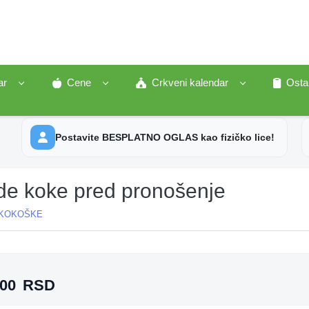
ar
Cene
Crkveni kalendar
Osta
Postavite BESPLATNO OGLAS kao fizičko lice!
de koke pred pronošenje
KOKOŠKE
A
000
RSD