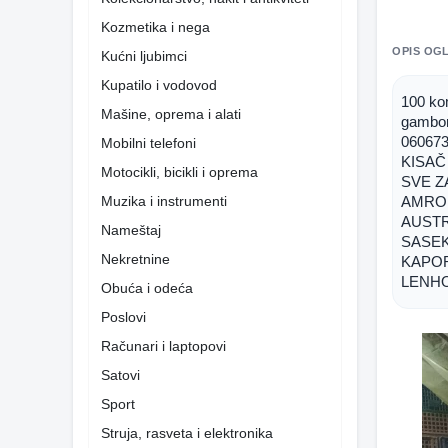
Kozmetika i nega
OPIS OG
Kućni ljubimci
Kupatilo i vodovod
100 ko
Mašine, oprema i alati
gambor
06067
Mobilni telefoni
KISAČ
Motocikli, bicikli i oprema
SVE ZA
Muzika i instrumenti
AMRO
AUST
Nameštaj
SASE
Nekretnine
KAPO
LENH
Obuća i odeća
Poslovi
Računari i laptopovi
Satovi
Sport
Struja, rasveta i elektronika