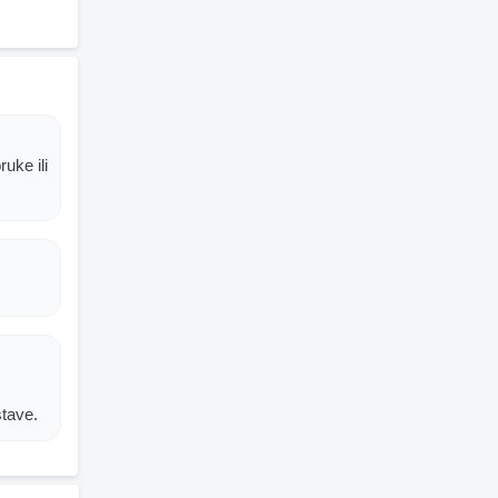
uke ili
stave.