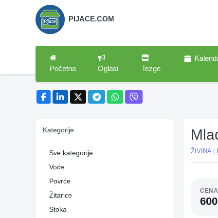
PIJACE.COM
Kalend
Početna
Oglasi
Tezge
Kategorije
Mla
ŽIVINA
|
Sve kategorije
Voće
Povrće
CEN
Žitarice
60
Stoka