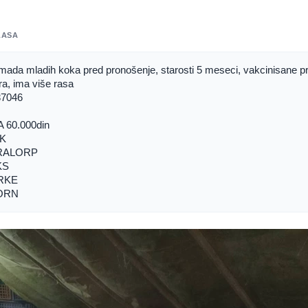
LASA
mada mladih koka pred pronošenje, starosti 5 meseci, vakcinisane pro
a, ima više rasa
37046
 60.000din
K
RALORP
KS
RKE
ORN