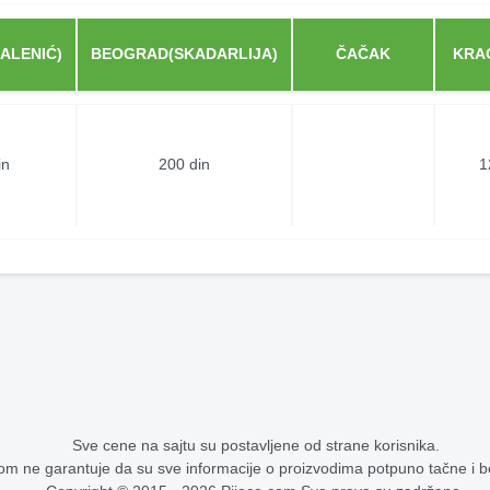
ALENIĆ)
BEOGRAD(SKADARLIJA)
ČAČAK
KRA
in
200 din
1
Sve cene na sajtu su postavljene od strane korisnika.
om ne garantuje da su sve informacije o proizvodima potpuno tačne i 