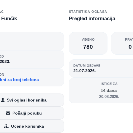
AC
STATISTIKA OGLASA
 Funćik
Pregled informacija
O
VIĐENO
PRA
780
0
OD
.2023.
DATUM OBJAVE
21.07.2026.
ON
kni za broj telefona
ISTIČE ZA
14 dana
20.08.2026.
Svi oglasi korisnika
Pošalji poruku
Ocene korisnika