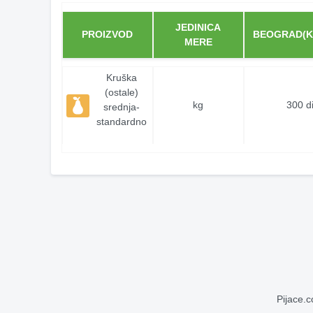
JEDINICA
PROIZVOD
BEOGRAD(K
MERE
Kruška
(ostale)
kg
300 d
srednja-
standardno
Pijace.c