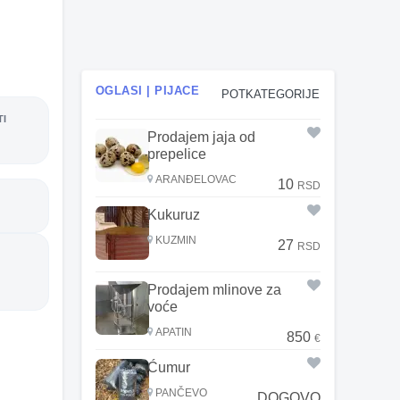
OGLASI | PIJACE
POTKATEGORIJE
TI
Prodajem jaja od
prepelice
ARANĐELOVAC
10
RSD
Kukuruz
KUZMIN
27
RSD
Prodajem mlinove za
voće
APATIN
850
€
Ćumur
PANČEVO
DOGOVO