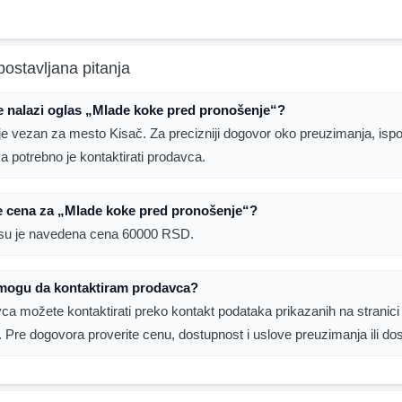
postavljana pitanja
 nalazi oglas „Mlade koke pred pronošenje“?
je vezan za mesto Kisač. Za precizniji dogovor oko preuzimanja, ispor
ka potrebno je kontaktirati prodavca.
e cena za „Mlade koke pred pronošenje“?
su je navedena cena 60000 RSD.
mogu da kontaktiram prodavca?
ca možete kontaktirati preko kontakt podataka prikazanih na stranici
. Pre dogovora proverite cenu, dostupnost i uslove preuzimanja ili do