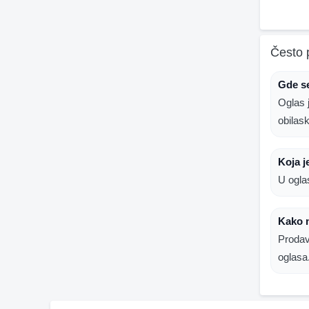
Često 
Gde se
Oglas 
obilas
Koja j
U ogla
Kako 
Prodav
oglasa