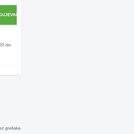
GUJEVAC
KRALJEVO
LOZNICA
NIŠ
20 din
200 din
200 din
160 din
bez grešaka.