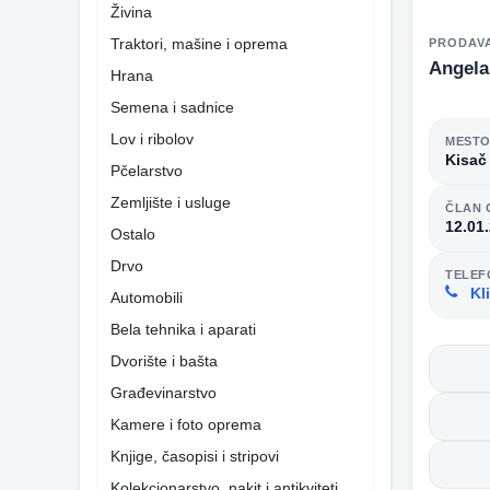
Živina
Traktori, mašine i oprema
PRODAV
Angela
Hrana
Semena i sadnice
Lov i ribolov
MEST
Kisač
Pčelarstvo
Zemljište i usluge
ČLAN 
12.01
Ostalo
Drvo
TELEF
Kli
Automobili
Bela tehnika i aparati
Dvorište i bašta
Građevinarstvo
Kamere i foto oprema
Knjige, časopisi i stripovi
Kolekcionarstvo, nakit i antikviteti