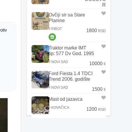
R
Ovčiji sir sa Stare
Planine
PIROT
tiv 
1800
RSD
Traktor marke IMT
tip: 577 Dv God. 1995
NOVI SAD
10000
€
Ford Fiesta 1.4 TDCI
Trend 2006. godište
NOVI SAD
1500
€
Mast od jazavca
KOVAČICA
1200
RSD