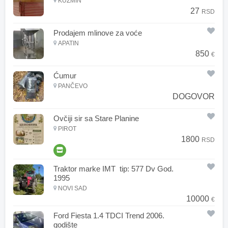
KUZMIN
27
RSD
Prodajem mlinove za voće
APATIN
850
€
Ćumur
PANČEVO
DOGOVOR
Ovčiji sir sa Stare Planine
PIROT
1800
RSD
Traktor marke IMT tip: 577 Dv God.
1995
NOVI SAD
10000
€
Ford Fiesta 1.4 TDCI Trend 2006.
godište