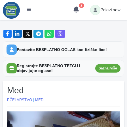
3
Prijavi se
Postavite BESPLATNO OGLAS kao fizičko lice!
Registrujte BESPLATNO TEZGU i
Saznaj više
objavljujte oglase!
Med
PČELARSTVO
|
MED