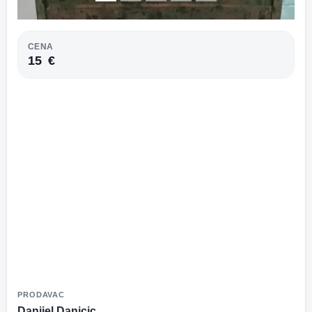
CENA
15
€
PRODAVAC
Danijel Danicic