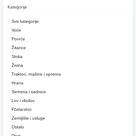
Kategorije
Sve kategorije
Voće
Povrće
Žitarice
Stoka
Živina
Traktori, mašine i oprema
Hrana
Semena i sadnice
Lov i ribolov
Pčelarstvo
Zemljište i usluge
Ostalo
Drvo