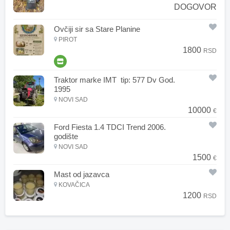
DOGOVOR
Ovčiji sir sa Stare Planine
PIROT
1800
RSD
Traktor marke IMT tip: 577 Dv God.
1995
NOVI SAD
10000
€
Ford Fiesta 1.4 TDCI Trend 2006.
godište
NOVI SAD
1500
€
Mast od jazavca
KOVAČICA
1200
RSD