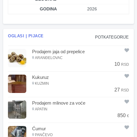
GODINA
2026
OGLASI | PIJACE
POTKATEGORIJE
Prodajem jaja od prepelice
ARANĐELOVAC
10
RSD
Kukuruz
KUZMIN
27
RSD
Prodajem mlinove za voće
APATIN
850
€
Ćumur
PANČEVO