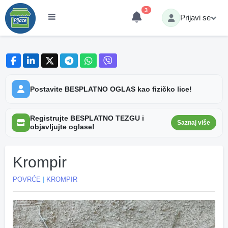
3
Prijavi se
Postavite BESPLATNO OGLAS kao fizičko lice!
Registrujte BESPLATNO TEZGU i
Saznaj više
objavljujte oglase!
Krompir
POVRĆE
|
KROMPIR