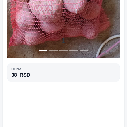
1
CENA
38
RSD