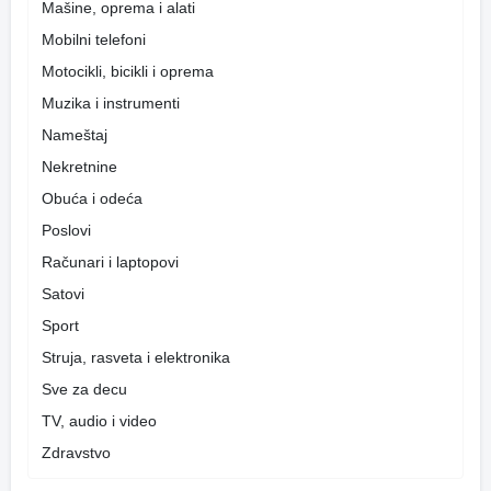
Mašine, oprema i alati
Mobilni telefoni
Motocikli, bicikli i oprema
Muzika i instrumenti
Nameštaj
Nekretnine
Obuća i odeća
Poslovi
Računari i laptopovi
Satovi
Sport
Struja, rasveta i elektronika
Sve za decu
TV, audio i video
Zdravstvo