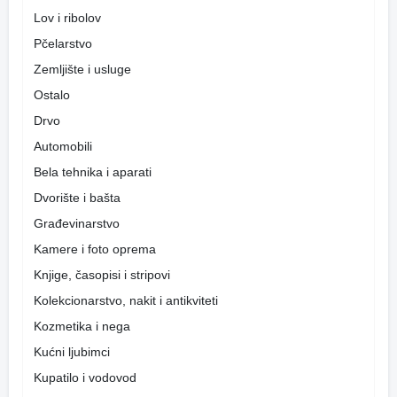
Lov i ribolov
Pčelarstvo
Zemljište i usluge
Ostalo
Drvo
Automobili
Bela tehnika i aparati
Dvorište i bašta
Građevinarstvo
Kamere i foto oprema
Knjige, časopisi i stripovi
Kolekcionarstvo, nakit i antikviteti
Kozmetika i nega
Kućni ljubimci
Kupatilo i vodovod