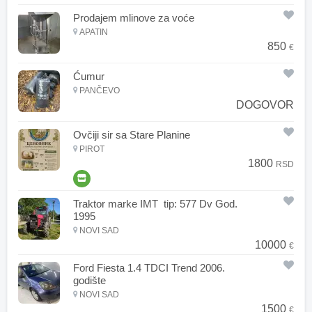
Prodajem mlinove za voće
APATIN
850
€
Ćumur
PANČEVO
DOGOVOR
Ovčiji sir sa Stare Planine
PIROT
1800
RSD
Traktor marke IMT tip: 577 Dv God.
1995
NOVI SAD
10000
€
Ford Fiesta 1.4 TDCI Trend 2006.
godište
NOVI SAD
1500
€