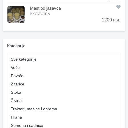
Mast od jazavca
KOVAČICA
1200
RSD
Kategorije
Sve kategorije
Voće
Povrće
Žitarice
Stoka
Živina
Traktori, mašine i oprema
Hrana
Semena i sadnice