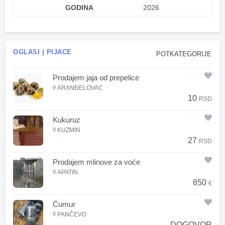
GODINA
2026
OGLASI | PIJACE
POTKATEGORIJE
Prodajem jaja od prepelice
ARANĐELOVAC
10
RSD
Kukuruz
KUZMIN
27
RSD
Prodajem mlinove za voće
APATIN
850
€
Ćumur
PANČEVO
DOGOVOR