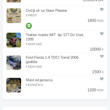
Ovčiji sir sa Stare Planine
PIROT
1800
RSD
Traktor marke IMT tip: 577 Dv God.
1995
NOVI SAD
10000
€
Ford Fiesta 1.4 TDCI Trend 2006.
godište
NOVI SAD
1500
€
Mast od jazavca
KOVAČICA
1200
RSD