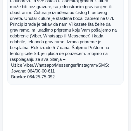
u duborezu, a sve ostalo u laserskoj gravuri. Čutura 
može biti bez gravure, sa jednostranim graviranjem ili 
obostranim. Čutura je izrađena od čistog hrastovog 
drveta. Unutar čuture je staklena boca, zapremine 0,7l. 
Princip izrade je takav da nam Vi kazete šta želite da 
graviramo, mi uradimo pripremu koju Vam pošaljemo na 
odobrenje (Viber, Whatsapp ili Messenger) i kada 
odobrite, tek onda graviramo. Izrada pripreme je 
besplatna. Rok izrade 5-7 dana. Šaljemo Poštom na 
teritoriji cele Srbije i plaća se pouzećem. Stojimo na 
raspolaganju za sva pitanja –
 Užice Viber/Whatsapp/Messenger/Instagram/SMS:
 Jovana: 064/00-00-611
 Branko: 064/25-75-092 