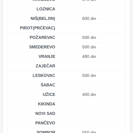
LOZNICA
NIŠ(BELJIN)
600 din
PIROT(PRĆEVAC)
POŽAREVAC
500 din
SMEDEREVO
500 din
VRANJE
480 din
ZAJEČAR
LESKOVAC
500 din
ŠABAC
UŽICE
400 din
KIKINDA
NOVI SAD
PANČEVO
SOMBOR
550 din