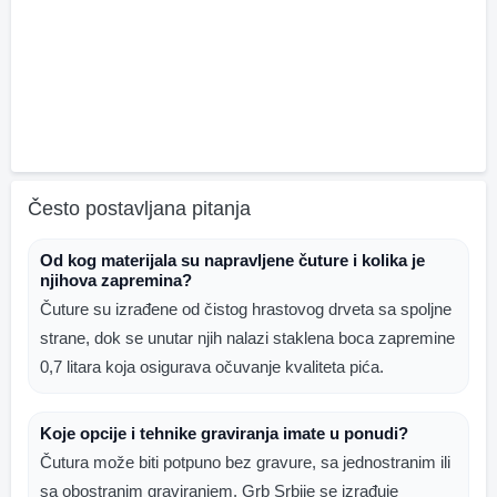
Često postavljana pitanja
Od kog materijala su napravljene čuture i kolika je
njihova zapremina?
Čuture su izrađene od čistog hrastovog drveta sa spoljne
strane, dok se unutar njih nalazi staklena boca zapremine
0,7 litara koja osigurava očuvanje kvaliteta pića.
Koje opcije i tehnike graviranja imate u ponudi?
Čutura može biti potpuno bez gravure, sa jednostranim ili
sa obostranim graviranjem. Grb Srbije se izrađuje