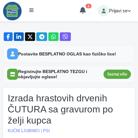
3
Prijavi se
Postavite BESPLATNO OGLAS kao fizičko lice!
Registrujte BESPLATNO TEZGU i
Saznaj više
objavljujte oglase!
Izrada hrastovih drvenih
ČUTURA sa gravurom po
želji kupca
KUĆNI LJUBIMCI
|
PSI