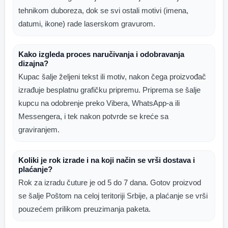
tehnikom duboreza, dok se svi ostali motivi (imena,
datumi, ikone) rade laserskom gravurom.
Kako izgleda proces naručivanja i odobravanja
dizajna?
Kupac šalje željeni tekst ili motiv, nakon čega proizvođač
izrađuje besplatnu grafičku pripremu. Priprema se šalje
kupcu na odobrenje preko Vibera, WhatsApp-a ili
Messengera, i tek nakon potvrde se kreće sa
graviranjem.
Koliki je rok izrade i na koji način se vrši dostava i
plaćanje?
Rok za izradu čuture je od 5 do 7 dana. Gotov proizvod
se šalje Poštom na celoj teritoriji Srbije, a plaćanje se vrši
pouzećem prilikom preuzimanja paketa.