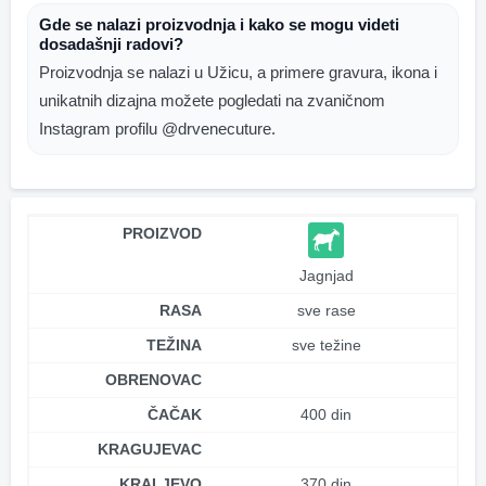
Gde se nalazi proizvodnja i kako se mogu videti
dosadašnji radovi?
Proizvodnja se nalazi u Užicu, a primere gravura, ikona i
unikatnih dizajna možete pogledati na zvaničnom
Instagram profilu @drvenecuture.
PROIZVOD
Jagnjad
RASA
sve rase
TEŽINA
sve težine
OBRENOVAC
ČAČAK
400 din
KRAGUJEVAC
KRALJEVO
370 din