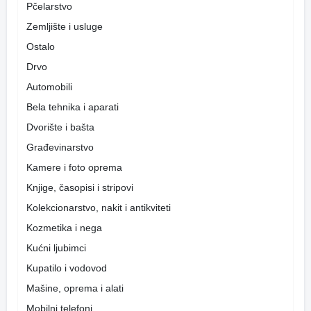
Pčelarstvo
Zemljište i usluge
Ostalo
Drvo
Automobili
Bela tehnika i aparati
Dvorište i bašta
Građevinarstvo
Kamere i foto oprema
Knjige, časopisi i stripovi
Kolekcionarstvo, nakit i antikviteti
Kozmetika i nega
Kućni ljubimci
Kupatilo i vodovod
Mašine, oprema i alati
Mobilni telefoni