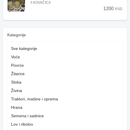
KOVAČICA
1200
RSD
Kategorije
Sve kategorije
Voće
Povrće
Žitarice
Stoka
Živina
Traktori, mašine i oprema
Hrana
Semena i sadnice
Lov i ribolov