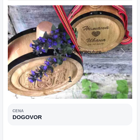
Previous
Next
1
CENA
DOGOVOR