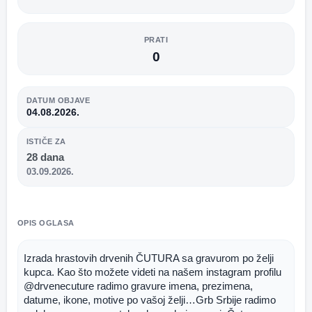
PRATI
0
DATUM OBJAVE
04.08.2026.
ISTIČE ZA
28 dana
03.09.2026.
OPIS OGLASA
Izrada hrastovih drvenih ČUTURA sa gravurom po želji 
kupca. Kao što možete videti na našem instagram profilu 
@drvenecuture radimo gravure imena, prezimena, 
datume, ikone, motive po vašoj želji…Grb Srbije radimo 