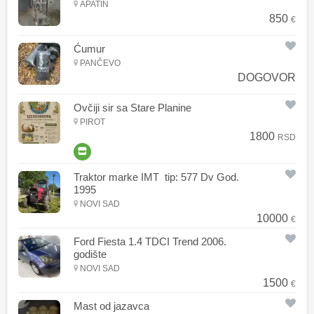
APATIN
850
€
Ćumur
PANČEVO
DOGOVOR
Ovčiji sir sa Stare Planine
PIROT
1800
RSD
Traktor marke IMT tip: 577 Dv God.
1995
NOVI SAD
10000
€
Ford Fiesta 1.4 TDCI Trend 2006.
godište
NOVI SAD
1500
€
Mast od jazavca