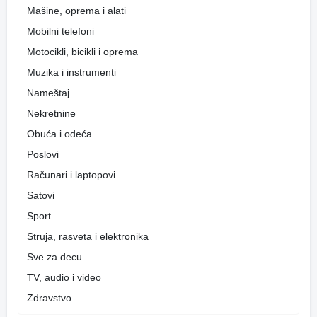
Mašine, oprema i alati
Mobilni telefoni
Motocikli, bicikli i oprema
Muzika i instrumenti
Nameštaj
Nekretnine
Obuća i odeća
Poslovi
Računari i laptopovi
Satovi
Sport
Struja, rasveta i elektronika
Sve za decu
TV, audio i video
Zdravstvo