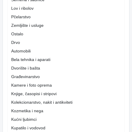
Lov i ribolov
Pčelarstvo
Zemljište i usluge
Ostalo
Drvo
Automobili
Bela tehnika i aparati
Dvorište i bašta
Građevinarstvo
Kamere i foto oprema
Knjige, časopisi i stripovi
Kolekcionarstvo, nakit i antikviteti
Kozmetika i nega
Kućni ljubimci
Kupatilo i vodovod