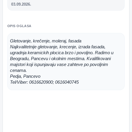
03.09.2026.
OPIS OGLASA
Gletovanje, krečenje, moleraj, fasada 
Najkvalitetnije gletovanje, krecenje, izrada fasada, 
ugradnja keramickih plocica brzo i povoljno. Radimo u 
Beogradu, Pancevu i okolnim mestima. Kvalifikovani 
majstori koji ispunjavaju vase zahteve po povoljnim 
cenama.
Pedja, Pancevo 
Tel/Viber: 0616620900; 0616040745