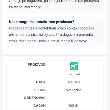
Cena je po dogovoru, pa je najbolje kontaktirati prodavca
za tačne informacije.
Kako mogu da kontaktiram prodavca?
Prodavca možete kontaktirati preko kontakt podataka
prikazanih na stranici oglasa. Pre dogovora proverite
cenu, dostupnost i uslove preuzimanja ili dostave.
PROIZVOD
Jagnjad
RASA
sve rase
TEŽINA
sve težine
OBRENOVAC
ČAČAK
400 din