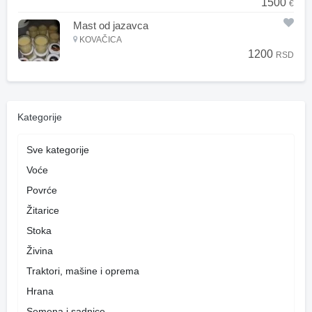
1500
€
Mast od jazavca
KOVAČICA
1200
RSD
Kategorije
Sve kategorije
Voće
Povrće
Žitarice
Stoka
Živina
Traktori, mašine i oprema
Hrana
Semena i sadnice