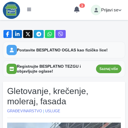
3
Prijavi se
Postavite BESPLATNO OGLAS kao fizičko lice!
Registrujte BESPLATNO TEZGU i
Saznaj više
objavljujte oglase!
Gletovanje, krečenje,
moleraj, fasada
GRAĐEVINARSTVO
|
USLUGE