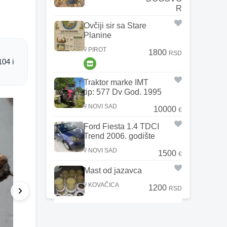
R
Ovčiji sir sa Stare
Planine
PIROT
1800
RSD
04 i 
Traktor marke IMT
tip: 577 Dv God. 1995
NOVI SAD
10000
€
Ford Fiesta 1.4 TDCI
Trend 2006. godište
NOVI SAD
1500
€
Mast od jazavca
KOVAČICA
1200
RSD