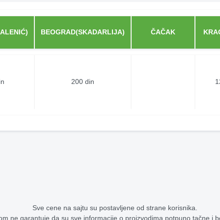
ALENIĆ)
BEOGRAD(SKADARLIJA)
ČAČAK
KRA
in
200 din
1
Sve cene na sajtu su postavljene od strane korisnika.
om ne garantuje da su sve informacije o proizvodima potpuno tačne i 