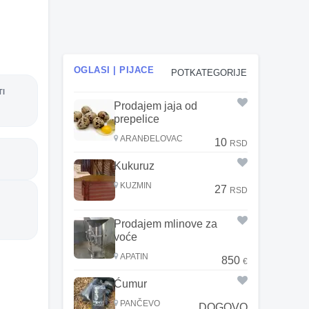
OGLASI | PIJACE
POTKATEGORIJE
TI
Prodajem jaja od
prepelice
ARANĐELOVAC
10
RSD
Kukuruz
KUZMIN
27
RSD
Prodajem mlinove za
voće
APATIN
850
€
Ćumur
PANČEVO
DOGOVO