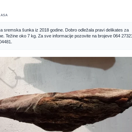
LASA
 sremska šunka iz 2018 godine. Dobro odležala pravi delikates za 
. Težine oko 7 kg. Za sve informacije pozovite na brojeve 064 27321
04481.