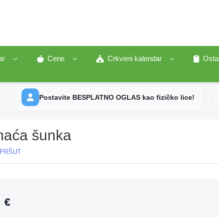
ar
Cene
Crkveni kalendar
Osta
Postavite BESPLATNO OGLAS kao fizičko lice!
aća šunka
PRŠUT
A
0
€