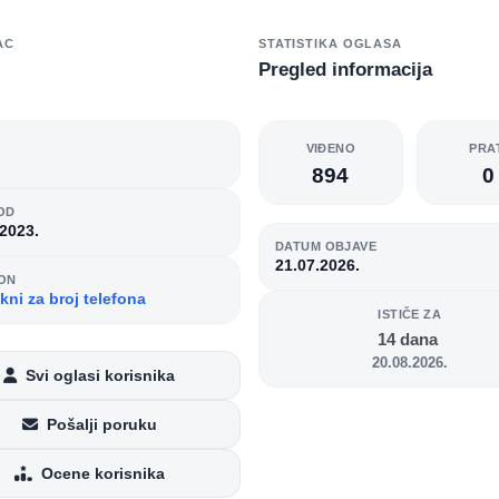
AC
STATISTIKA OGLASA
Pregled informacija
O
VIĐENO
PRA
894
0
OD
.2023.
DATUM OBJAVE
21.07.2026.
ON
kni za broj telefona
ISTIČE ZA
14 dana
20.08.2026.
Svi oglasi korisnika
Pošalji poruku
Ocene korisnika