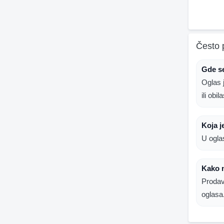
Često 
Gde s
Oglas 
ili obi
Koja 
U ogla
Kako 
Prodav
oglasa