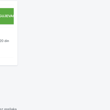
GUJEVAC
KRALJEVO
LOZNICA
NIŠ
20 din
200 din
200 din
160 din
bez grešaka.