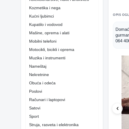
Kozmetika i nega
OPIS OG
Kućni ljubimci
Kupatilo i vodovod
Domaća
Mašine, oprema i alati
gurmane
064 40
Mobilni telefoni
Motocikli, bicikli i oprema
Muzika i instrumenti
Nameštaj
Nekretnine
Obuća i odeća
Poslovi
Računari i laptopovi
Satovi
Sport
Struja, rasveta i elektronika