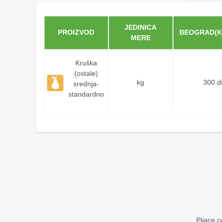
JEDINICA
PROIZVOD
BEOGRAD(K
MERE
Kruška
(ostale)
kg
300 d
srednja-
standardno
Pijace.c