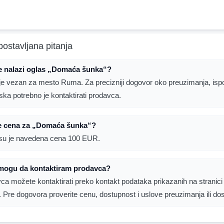
postavljana pitanja
e nalazi oglas „Domaća šunka“?
je vezan za mesto Ruma. Za precizniji dogovor oko preuzimanja, isp
laska potrebno je kontaktirati prodavca.
je cena za „Domaća šunka“?
su je navedena cena 100 EUR.
mogu da kontaktiram prodavca?
ca možete kontaktirati preko kontakt podataka prikazanih na stranici
. Pre dogovora proverite cenu, dostupnost i uslove preuzimanja ili do