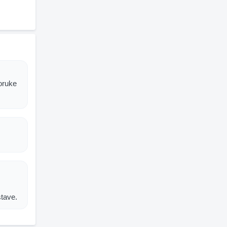
oruke
stave.