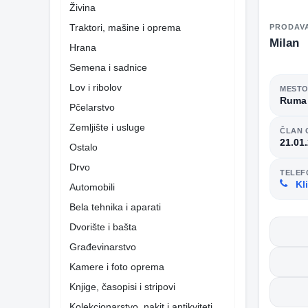
Živina
Traktori, mašine i oprema
PRODAV
Milan
Hrana
Semena i sadnice
Lov i ribolov
MEST
Ruma
Pčelarstvo
Zemljište i usluge
ČLAN 
21.01
Ostalo
Drvo
TELEF
Kli
Automobili
Bela tehnika i aparati
Dvorište i bašta
Građevinarstvo
Kamere i foto oprema
Knjige, časopisi i stripovi
Kolekcionarstvo, nakit i antikviteti