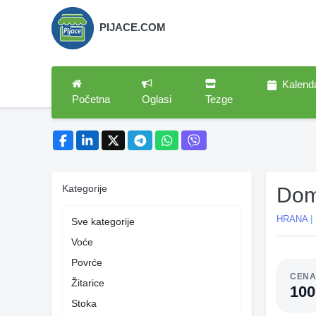
PIJACE.COM
Kalend
Početna
Oglasi
Tezge
Kategorije
Dom
HRANA
|
Sve kategorije
Voće
Povrće
CEN
Žitarice
10
Stoka