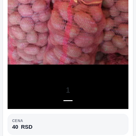
1
CENA
40
RSD