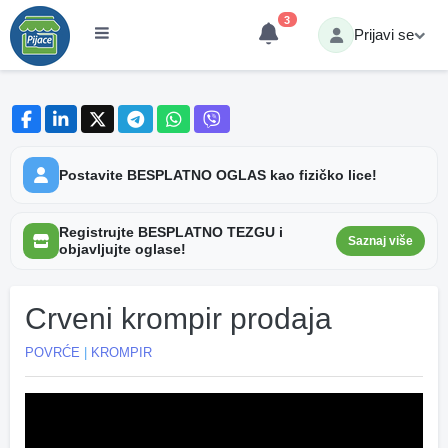
3
Prijavi se
Postavite BESPLATNO OGLAS kao fizičko lice!
Registrujte BESPLATNO TEZGU i
Saznaj više
objavljujte oglase!
Crveni krompir prodaja
POVRĆE
|
KROMPIR