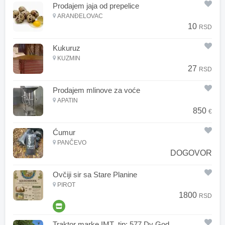
Prodajem jaja od prepelice
ARANĐELOVAC
10
RSD
Kukuruz
KUZMIN
27
RSD
Prodajem mlinove za voće
APATIN
850
€
Ćumur
PANČEVO
DOGOVOR
Ovčiji sir sa Stare Planine
PIROT
1800
RSD
Traktor marke IMT tip: 577 Dv God.