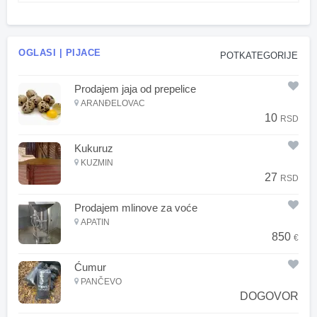
OGLASI | PIJACE
POTKATEGORIJE
Prodajem jaja od prepelice
ARANĐELOVAC
10
RSD
Kukuruz
KUZMIN
27
RSD
Prodajem mlinove za voće
APATIN
850
€
Ćumur
PANČEVO
DOGOVOR