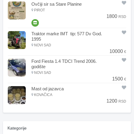
Ovčiji sir sa Stare Planine
PIROT
1800
RSD
Traktor marke IMT tip: 577 Dv God.
1995
NOVI SAD
10000
€
Ford Fiesta 1.4 TDCI Trend 2006.
godište
NOVI SAD
1500
€
Mast od jazavca
KOVAČICA
1200
RSD
Kategorije