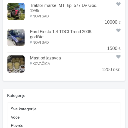
Traktor marke IMT tip: 577 Dv God.
1995
NOVI SAD
10000
€
Ford Fiesta 1.4 TDCI Trend 2006.
godište
NOVI SAD
1500
€
Mast od jazavca
KOVAČICA
1200
RSD
Kategorije
Sve kategorije
Voće
Povrće