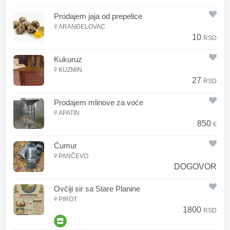
Prodajem jaja od prepelice
ARANĐELOVAC
10
RSD
Kukuruz
KUZMIN
27
RSD
Prodajem mlinove za voće
APATIN
850
€
Ćumur
PANČEVO
DOGOVOR
Ovčiji sir sa Stare Planine
PIROT
1800
RSD