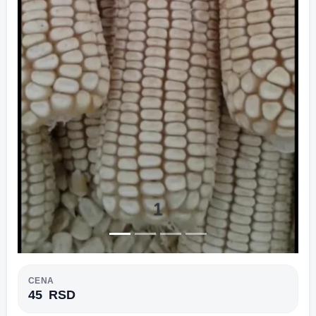
1
CENA
45
RSD