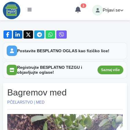
3
Prijavi se
Postavite BESPLATNO OGLAS kao fizičko lice!
Registrujte BESPLATNO TEZGU i
Saznaj više
objavljujte oglase!
Bagremov med
PČELARSTVO
|
MED