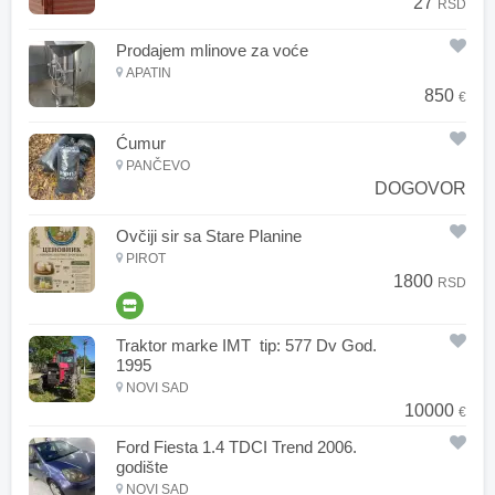
27
RSD
Prodajem mlinove za voće
APATIN
850
€
Ćumur
PANČEVO
DOGOVOR
Ovčiji sir sa Stare Planine
PIROT
1800
RSD
Traktor marke IMT tip: 577 Dv God.
1995
NOVI SAD
10000
€
Ford Fiesta 1.4 TDCI Trend 2006.
godište
NOVI SAD