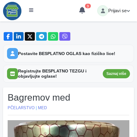
3
Prijavi se
Postavite BESPLATNO OGLAS kao fizičko lice!
Registrujte BESPLATNO TEZGU i
Saznaj više
objavljujte oglase!
Bagremov med
PČELARSTVO
|
MED