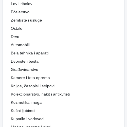
Lov i ribolov
Pčelarstvo
Zemljište i usluge
Ostalo
Drvo
Automobili
Bela tehnika i aparati
Dvorište i bašta
Građevinarstvo
Kamere i foto oprema
Knjige, časopisi i stripovi
Kolekcionarstvo, nakit i antikviteti
Kozmetika i nega
Kućni ljubimci
Kupatilo i vodovod
Mašine, oprema i alati