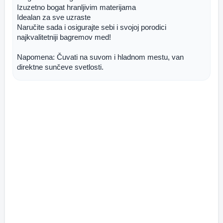
Izuzetno bogat hranljivim materijama
Idealan za sve uzraste
Naručite sada i osigurajte sebi i svojoj porodici 
najkvalitetniji bagremov med!
Napomena: Čuvati na suvom i hladnom mestu, van 
direktne sunčeve svetlosti.