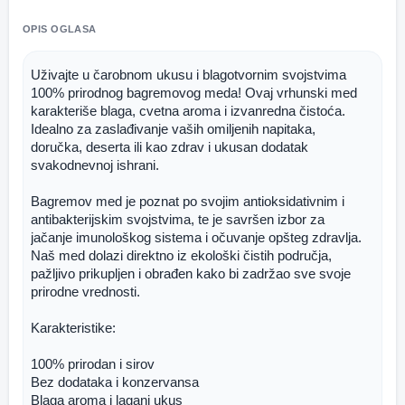
OPIS OGLASA
Uživajte u čarobnom ukusu i blagotvornim svojstvima 
100% prirodnog bagremovog meda! Ovaj vrhunski med 
karakteriše blaga, cvetna aroma i izvanredna čistoća. 
Idealno za zaslađivanje vaših omiljenih napitaka, 
doručka, deserta ili kao zdrav i ukusan dodatak 
svakodnevnoj ishrani.
Bagremov med je poznat po svojim antioksidativnim i 
antibakterijskim svojstvima, te je savršen izbor za 
jačanje imunološkog sistema i očuvanje opšteg zdravlja. 
Naš med dolazi direktno iz ekološki čistih područja, 
pažljivo prikupljen i obrađen kako bi zadržao sve svoje 
prirodne vrednosti.
Karakteristike:
100% prirodan i sirov
Bez dodataka i konzervansa
Blaga aroma i lagani ukus