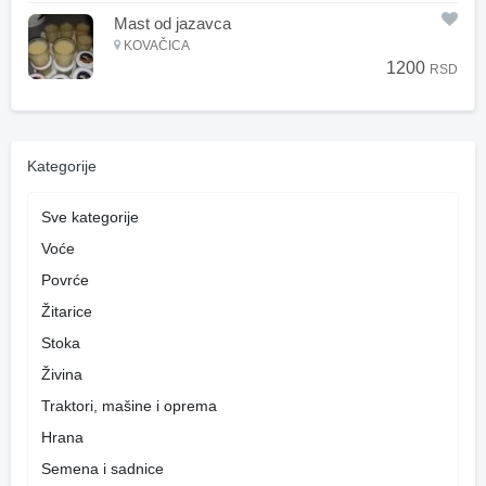
Mast od jazavca
KOVAČICA
1200
RSD
Kategorije
Sve kategorije
Voće
Povrće
Žitarice
Stoka
Živina
Traktori, mašine i oprema
Hrana
Semena i sadnice