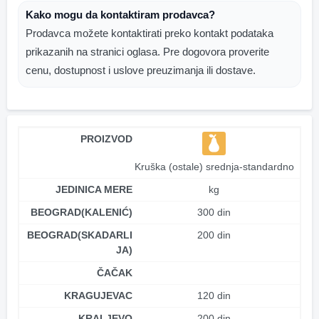
Kako mogu da kontaktiram prodavca?
Prodavca možete kontaktirati preko kontakt podataka
prikazanih na stranici oglasa. Pre dogovora proverite
cenu, dostupnost i uslove preuzimanja ili dostave.
PROIZVOD
Kruška (ostale) srednja-standardno
JEDINICA MERE
kg
BEOGRAD(KALENIĆ)
300 din
BEOGRAD(SKADARLI
200 din
JA)
ČAČAK
KRAGUJEVAC
120 din
KRALJEVO
200 din