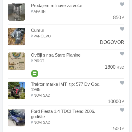
Prodajem mlinove za voće
APATIN
850
€
Ćumur
PANČEVO
DOGOVOR
Ovčiji sir sa Stare Planine
PIROT
1800
RSD
Traktor marke IMT tip: 577 Dv God.
1995
NOVI SAD
10000
€
Ford Fiesta 1.4 TDCI Trend 2006.
godište
NOVI SAD
1500
€