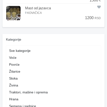
1500
€
Mast od jazavca
KOVAČICA
1200
RSD
Kategorije
Sve kategorije
Voće
Povrće
Žitarice
Stoka
Živina
Traktori, mašine i oprema
Hrana
Semena i sadnice