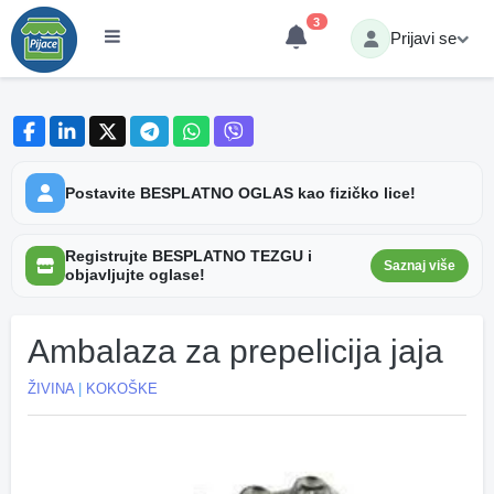
3
Prijavi se
Postavite BESPLATNO OGLAS kao fizičko lice!
Registrujte BESPLATNO TEZGU i
Saznaj više
objavljujte oglase!
Ambalaza za prepelicija jaja
ŽIVINA
|
KOKOŠKE