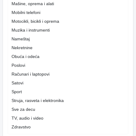
Mašine, oprema i alati
Mobilni telefoni
Motocikli, bicikli i oprema
Muzika i instrumenti
Nameštaj
Nekretnine
Obuća i odeća
Poslovi
Računari i laptopovi
Satovi
Sport
Struja, rasveta i elektronika
Sve za decu
TV, audio i video
Zdravstvo