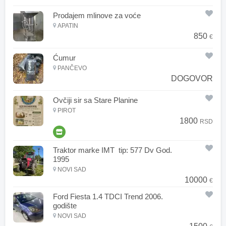
Prodajem mlinove za voće
APATIN
850
€
Ćumur
PANČEVO
DOGOVOR
Ovčiji sir sa Stare Planine
PIROT
1800
RSD
Traktor marke IMT tip: 577 Dv God.
1995
NOVI SAD
10000
€
Ford Fiesta 1.4 TDCI Trend 2006.
godište
NOVI SAD