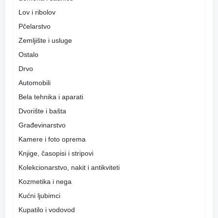
Lov i ribolov
Pčelarstvo
Zemljište i usluge
Ostalo
Drvo
Automobili
Bela tehnika i aparati
Dvorište i bašta
Građevinarstvo
Kamere i foto oprema
Knjige, časopisi i stripovi
Kolekcionarstvo, nakit i antikviteti
Kozmetika i nega
Kućni ljubimci
Kupatilo i vodovod