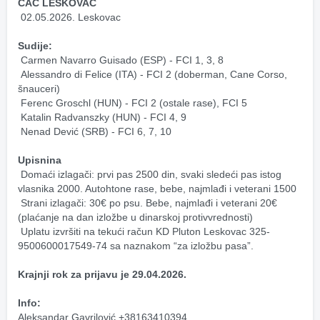
CAC LESKOVAC﻿
 02.05.2026. Leskovac
Sudije:﻿
 Carmen Navarro Guisado (ESP) - FCI 1, 3, 8
 Alessandro di Felice (ITA) - FCI 2 (doberman, Cane Corso, 
šnauceri)
 Ferenc Groschl (HUN) - FCI 2 (ostale rase), FCI 5
 Katalin Radvanszky (HUN) - FCI 4, 9
 Nenad Dević (SRB) - FCI 6, 7, 10
Upisnina
 Domaći izlagači: prvi pas 2500 din, svaki sledeći pas istog 
vlasnika 2000. Autohtone rase, bebe, najmlađi i veterani 1500
 Strani izlagači: 30€ po psu. Bebe, najmlađi i veterani 20€ 
(plaćanje na dan izložbe u dinarskoj protivvrednosti)
 Uplatu izvršiti na tekući račun KD Pluton Leskovac 325-
9500600017549-74 sa naznakom “za izložbu pasa”.
Krajnji rok za prijavu je 29.04.2026.
Info:
Aleksandar Gavrilović +38163410394