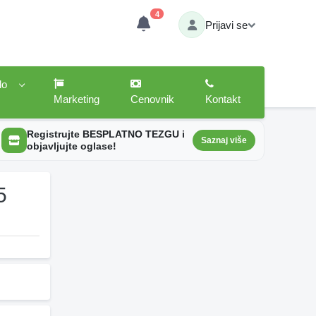
4
Prijavi se
lo
Marketing
Cenovnik
Kontakt
Registrujte BESPLATNO TEZGU i
Saznaj više
objavljujte oglase!
5