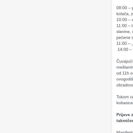
08:00
– 
kolača, 
10:00
– 
11:00
– 
slanine, 
pečene s
11:00
– 
 14:00
–
Čuvajući
meštanim
od 11h o
ovogodiš
obradovat
Tokom ce
kobasice
Prijave 
takmičen
Manifest