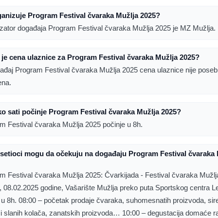
anizuje Program Festival čvaraka Mužlja 2025?
zator događaja Program Festival čvaraka Mužlja 2025 je MZ Mužlja.
 je cena ulaznice za Program Festival čvaraka Mužlja 2025?
ađaj Program Festival čvaraka Mužlja 2025 cena ulaznice nije pose
ena.
ko sati počinje Program Festival čvaraka Mužlja 2025?
m Festival čvaraka Mužlja 2025 počinje u 8h.
setioci mogu da očekuju na događaju Program Festival čvaraka 
m Festival čvaraka Mužlja 2025: Čvarkijada - Festival čvaraka Mužlj
, 08.02.2025 godine, Vašarište Mužlja preko puta Sportskog centra L
 u 8h. 08:00 – početak prodaje čvaraka, suhomesnatih proizvoda, sir
h i slanih kolača, zanatskih proizvoda… 10:00 – degustacija domaće ra