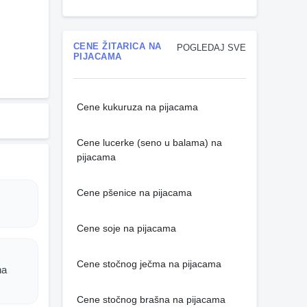
CENE ŽITARICA NA
POGLEDAJ SVE
PIJACAMA
Cene kukuruza na pijacama
Cene lucerke (seno u balama) na
pijacama
Cene pšenice na pijacama
Cene soje na pijacama
Cene stočnog ječma na pijacama
na
Cene stočnog brašna na pijacama