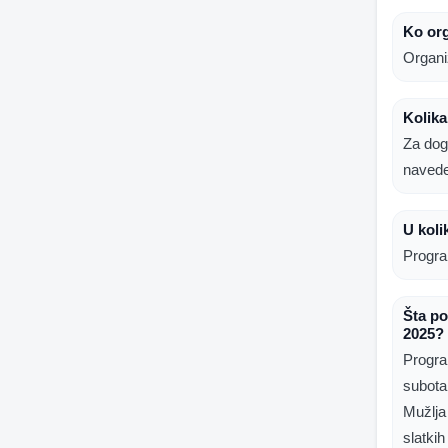
Ko org
Organi
Kolika
Za dog
naved
U koli
Progra
Šta po
2025?
Progra
subota
Mužlja
slatki