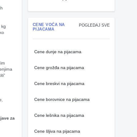
h 
CENE VOĆA NA
POGLEDAJ SVE
 kg 
PIJACAMA
ko 
Cene dunje na pijacama
im 
Cene grožđa na pijacama
enjima 
i“ 
Cene breskvi na pijacama
Cene borovnice na pijacama
, 
Cene lešnika na pijacama
jave za 
Cene šljiva na pijacama