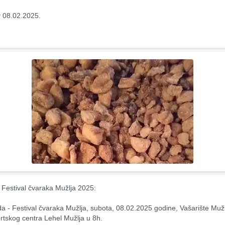
 08.02.2025.
Festival čvaraka Mužlja 2025:
da - Festival čvaraka Mužlja, subota, 08.02.2025 godine, Vašarište Mužl
rtskog centra Lehel Mužlja u 8h.