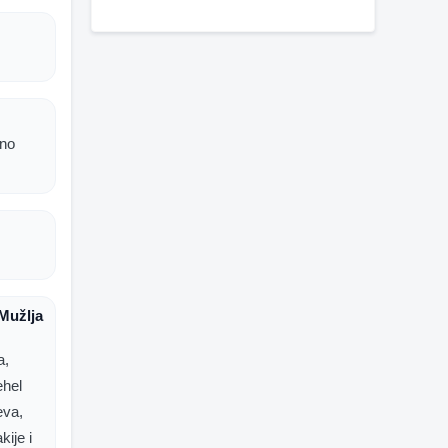
bno
Mužlja
a,
ehel
eva,
kije i