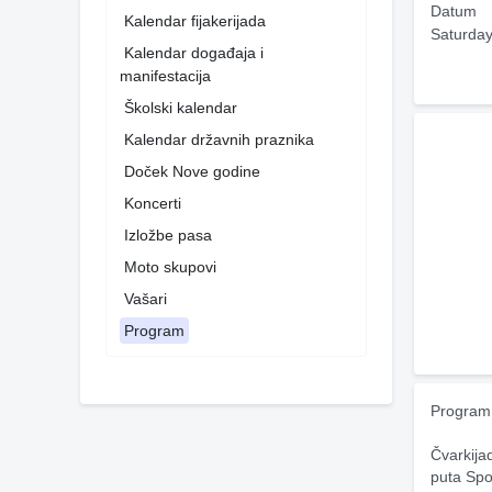
Datum
Kalendar fijakerijada
Saturday
Kalendar događaja i
manifestacija
Školski kalendar
Kalendar državnih praznika
Doček Nove godine
Koncerti
Izložbe pasa
Moto skupovi
Vašari
Program
Program 
Čvarkija
puta Spo