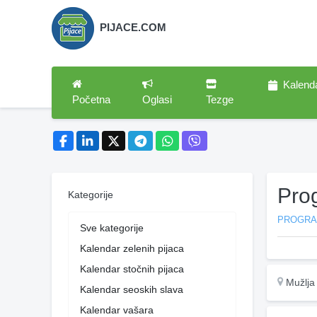
PIJACE.COM
Kalend
Početna
Oglasi
Tezge
Pro
Kategorije
PROGR
Sve kategorije
Kalendar zelenih pijaca
Kalendar stočnih pijaca
Mužlja
Kalendar seoskih slava
Kalendar vašara