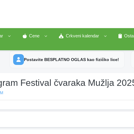
ar
Cene
Crkveni kalendar
Osta
Postavite BESPLATNO OGLAS kao fizičko lice!
gram Festival čvaraka Mužlja 202
AM