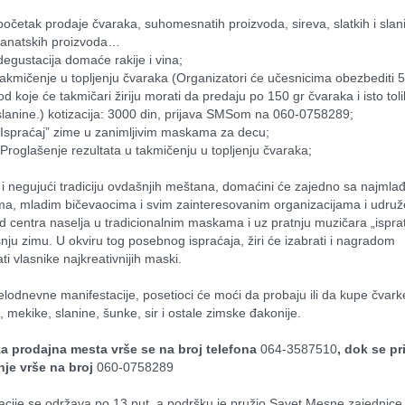
početak prodaje čvaraka, suhomesnatih proizvoda, sireva, slatkih i slani
zanatskih proizvoda…
degustacija domaće rakije i vina;
takmičenje u topljenju čvaraka (Organizatori će učesnicima obezbediti 5
od koje će takmičari žiriju morati da predaju po 150 gr čvaraka i isto toli
lanine.) kotizacija: 3000 din, prijava SMSom na 060-0758289;
„Ispraćaj” zime u zanimljivim maskama za decu;
 Proglašenje rezultata u takmičenju u topljenju čvaraka;
 i negujući tradiciju ovdašnjih meštana, domaćini će zajedno sa najmlađ
a, mladim bičevaocima i svim zainteresovanim organizacijama i udruž
d centra naselja u tradicionalnim maskama i uz pratnju muzičara „ispratit
nju zimu. U okviru tog posebnog ispraćaja, žiri će izabrati i nagradom 
i vlasnike najkreativnijih maski.
lodnevne manifestacije, posetioci će moći da probaju ili da kupe čvarke
, mekike, slanine, šunke, sir i ostale zimske đakonije.
za prodajna mesta vrše se na broj telefona 
064-3587510
, dok se pri
je vrše na broj 
060-0758289
acije se održava po 13.put, a podršku je pružio Savet Mesne zajednice 