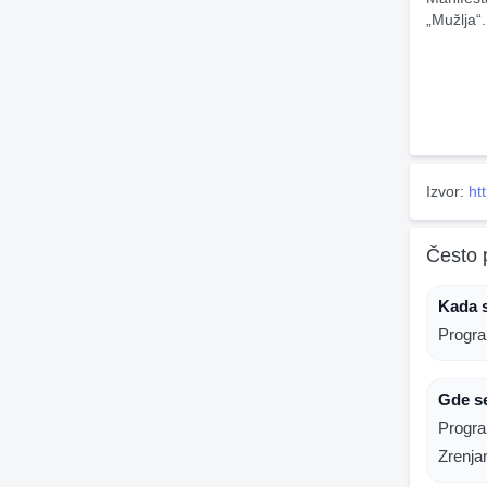
„Mužlja“.
Izvor:
ht
Često 
Kada s
Progra
Gde se
Progra
Zrenja