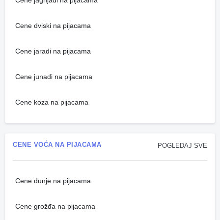
Cene jagnjadi na pijacama
Cene dviski na pijacama
Cene jaradi na pijacama
Cene junadi na pijacama
Cene koza na pijacama
CENE VOĆA NA PIJACAMA
POGLEDAJ SVE
Cene dunje na pijacama
Cene grožđa na pijacama