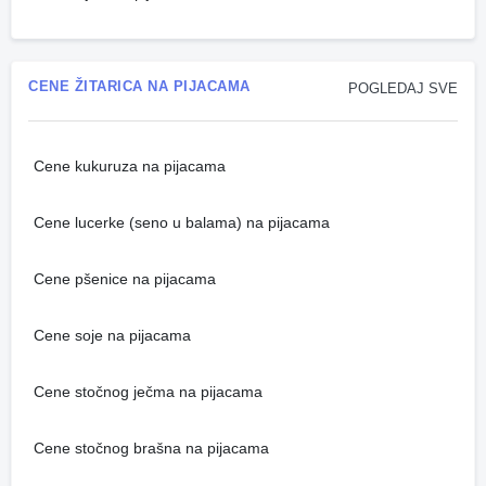
CENE ŽITARICA NA PIJACAMA
POGLEDAJ SVE
Cene kukuruza na pijacama
Cene lucerke (seno u balama) na pijacama
Cene pšenice na pijacama
Cene soje na pijacama
Cene stočnog ječma na pijacama
Cene stočnog brašna na pijacama