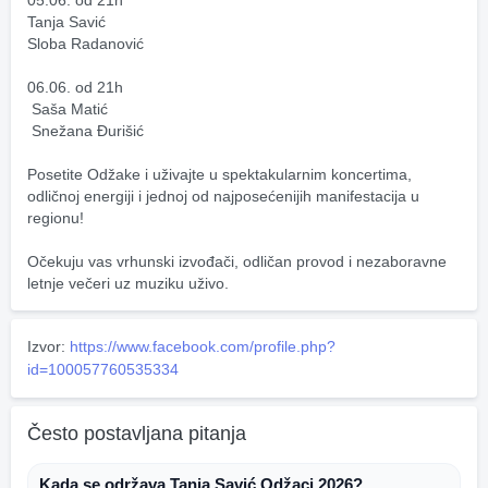
05.06. od 21h
Tanja Savić 
Sloba Radanović 
06.06. od 21h
 Saša Matić
 Snežana Đurišić
Posetite Odžake i uživajte u spektakularnim koncertima, 
odličnoj energiji i jednoj od najposećenijih manifestacija u 
regionu! 
Očekuju vas vrhunski izvođači, odličan provod i nezaboravne 
letnje večeri uz muziku uživo.
Izvor:
https://www.facebook.com/profile.php?
id=100057760535334
Često postavljana pitanja
Kada se održava Tanja Savić Odžaci 2026?