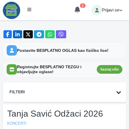
3
Prijavi se
Postavite BESPLATNO OGLAS kao fizičko lice!
Registrujte BESPLATNO TEZGU i
Saznaj više
objavljujte oglase!
FILTERI
Tanja Savić Odžaci 2026
KONCERTI