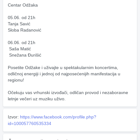
Centar Odžaka
05.06. od 21h
Tanja Savić 
Sloba Radanović 
06.06. od 21h
 Saša Matić
 Snežana Đurišić
Posetite Odžake i uživajte u spektakularnim koncertima, 
odličnoj energiji i jednoj od najposećenijih manifestacija u 
regionu! 
Očekuju vas vrhunski izvođači, odličan provod i nezaboravne 
letnje večeri uz muziku uživo.
Izvor:
https://www.facebook.com/profile.php?
id=100057760535334