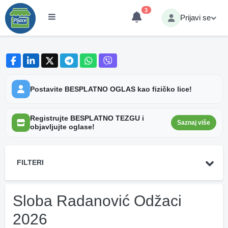
3
Prijavi se
Postavite BESPLATNO OGLAS kao fizičko lice!
Registrujte BESPLATNO TEZGU i
Saznaj više
objavljujte oglase!
FILTERI
Sloba Radanović Odžaci
2026