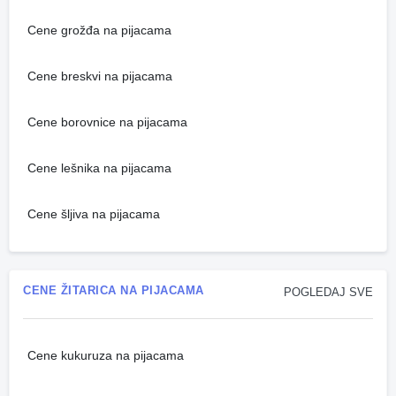
Cene grožđa na pijacama
Cene breskvi na pijacama
Cene borovnice na pijacama
Cene lešnika na pijacama
Cene šljiva na pijacama
CENE ŽITARICA NA PIJACAMA
POGLEDAJ SVE
Cene kukuruza na pijacama