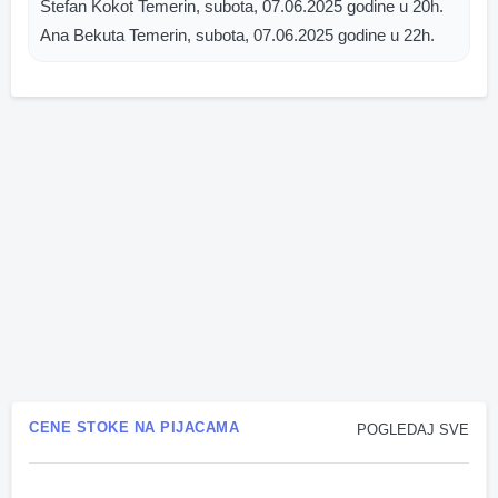
Stefan Kokot Temerin, subota, 07.06.2025 godine u 20h.
Ana Bekuta Temerin, subota, 07.06.2025 godine u 22h.
CENE STOKE NA PIJACAMA
POGLEDAJ SVE