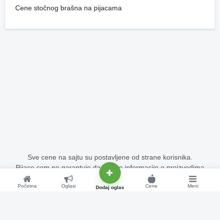
Cene stočnog brašna na pijacama
Sve cene na sajtu su postavljene od strane korisnika.
Pijace.com ne garantuje da su sve informacije o proizvodima
potpuno tačne i bez grešaka.
Početna
Oglasi
Cene
Meni
Copyright © 2015 - 2026 Pijace.com Sva prava su zadržana.
Dodaj oglas
Cene na pijacama - stoka, voće, povrće, žitarice