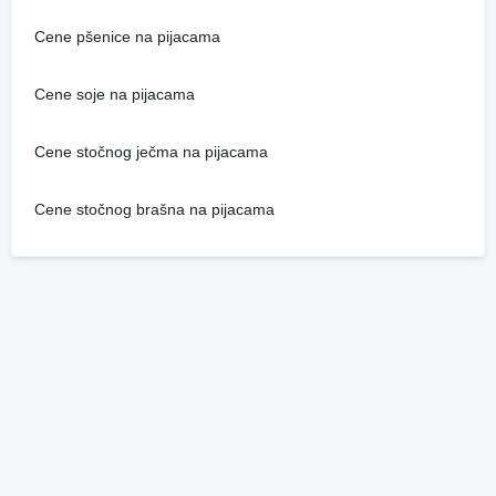
Cene pšenice na pijacama
Cene soje na pijacama
Cene stočnog ječma na pijacama
Cene stočnog brašna na pijacama