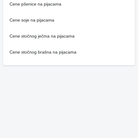
Cene pšenice na pijacama
Cene soje na pijacama
Cene stočnog ječma na pijacama
Cene stočnog brašna na pijacama