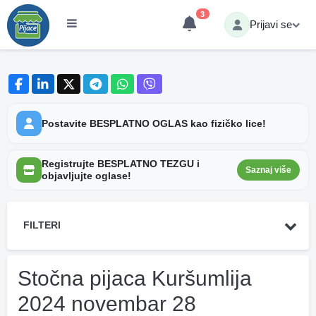
3
Prijavi se
Postavite BESPLATNO OGLAS kao fizičko lice!
Registrujte BESPLATNO TEZGU i
Saznaj više
objavljujte oglase!
FILTERI
Stočna pijaca Kuršumlija
2024 novembar 28