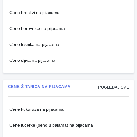
Cene breskvi na pijacama
Cene borovnice na pijacama
Cene lešnika na pijacama
Cene šljiva na pijacama
CENE ŽITARICA NA PIJACAMA
POGLEDAJ SVE
Cene kukuruza na pijacama
Cene lucerke (seno u balama) na pijacama