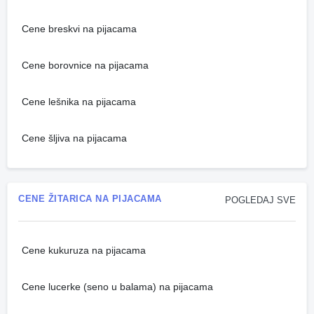
Cene breskvi na pijacama
Cene borovnice na pijacama
Cene lešnika na pijacama
Cene šljiva na pijacama
CENE ŽITARICA NA PIJACAMA
POGLEDAJ SVE
Cene kukuruza na pijacama
Cene lucerke (seno u balama) na pijacama