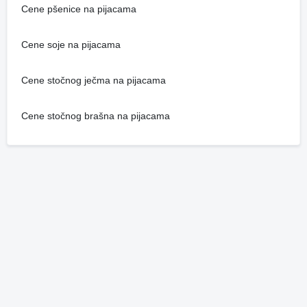
Cene pšenice na pijacama
Cene soje na pijacama
Cene stočnog ječma na pijacama
Cene stočnog brašna na pijacama