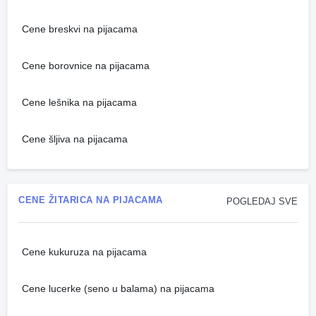
Cene breskvi na pijacama
Cene borovnice na pijacama
Cene lešnika na pijacama
Cene šljiva na pijacama
CENE ŽITARICA NA PIJACAMA
POGLEDAJ SVE
Cene kukuruza na pijacama
Cene lucerke (seno u balama) na pijacama