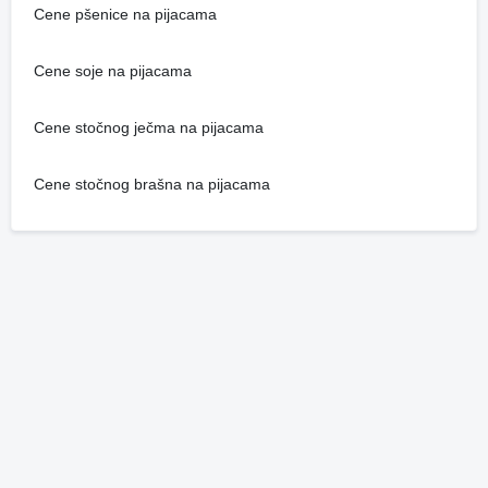
Cene pšenice na pijacama
Cene soje na pijacama
Cene stočnog ječma na pijacama
Cene stočnog brašna na pijacama