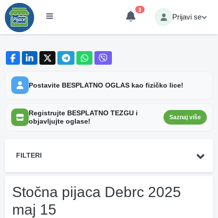
3
Prijavi se
Postavite BESPLATNO OGLAS kao fizičko lice!
Registrujte BESPLATNO TEZGU i
Saznaj više
objavljujte oglase!
FILTERI
Stočna pijaca Debrc 2025
maj 15