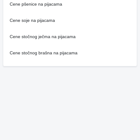
Cene pšenice na pijacama
Cene soje na pijacama
Cene stočnog ječma na pijacama
Cene stočnog brašna na pijacama