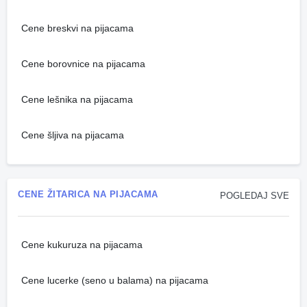
Cene breskvi na pijacama
Cene borovnice na pijacama
Cene lešnika na pijacama
Cene šljiva na pijacama
CENE ŽITARICA NA PIJACAMA
POGLEDAJ SVE
Cene kukuruza na pijacama
Cene lucerke (seno u balama) na pijacama