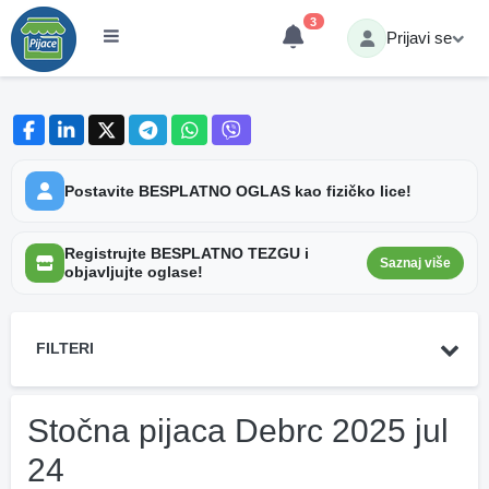
3
Prijavi se
Postavite BESPLATNO OGLAS kao fizičko lice!
Registrujte BESPLATNO TEZGU i
Saznaj više
objavljujte oglase!
FILTERI
Stočna pijaca Debrc 2025 jul
24