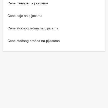
Cene pšenice na pijacama
Cene soje na pijacama
Cene stočnog ječma na pijacama
Cene stočnog brašna na pijacama