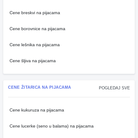
Cene breskvi na pijacama
Cene borovnice na pijacama
Cene lešnika na pijacama
Cene šljiva na pijacama
CENE ŽITARICA NA PIJACAMA
POGLEDAJ SVE
Cene kukuruza na pijacama
Cene lucerke (seno u balama) na pijacama