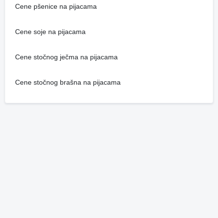
Cene pšenice na pijacama
Cene soje na pijacama
Cene stočnog ječma na pijacama
Cene stočnog brašna na pijacama