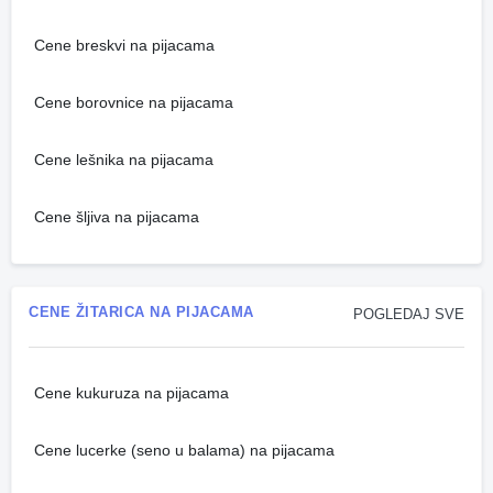
Cene breskvi na pijacama
Cene borovnice na pijacama
Cene lešnika na pijacama
Cene šljiva na pijacama
CENE ŽITARICA NA PIJACAMA
POGLEDAJ SVE
Cene kukuruza na pijacama
Cene lucerke (seno u balama) na pijacama