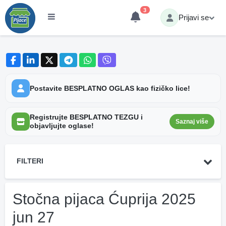
3
Prijavi se
Postavite BESPLATNO OGLAS kao fizičko lice!
Registrujte BESPLATNO TEZGU i
Saznaj više
objavljujte oglase!
FILTERI
Stočna pijaca Ćuprija 2025
jun 27