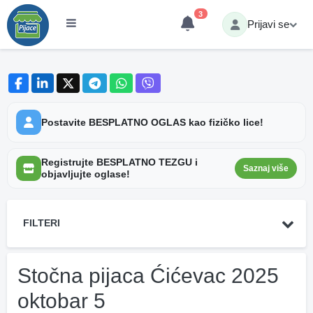
3
Prijavi se
Postavite BESPLATNO OGLAS kao fizičko lice!
Registrujte BESPLATNO TEZGU i
Saznaj više
objavljujte oglase!
FILTERI
Stočna pijaca Ćićevac 2025
oktobar 5