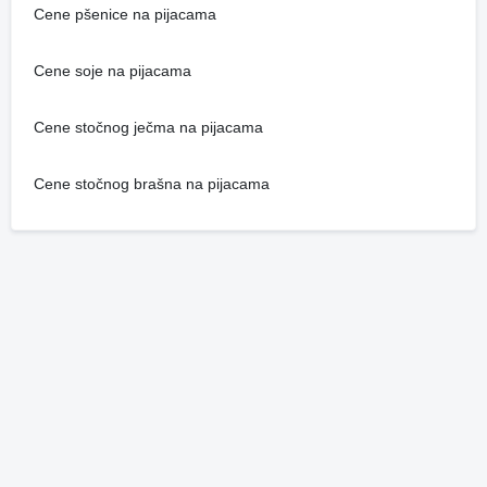
Cene pšenice na pijacama
Cene soje na pijacama
Cene stočnog ječma na pijacama
Cene stočnog brašna na pijacama