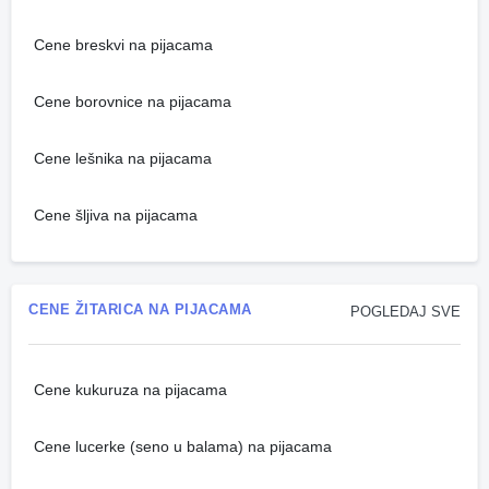
Cene breskvi na pijacama
Cene borovnice na pijacama
Cene lešnika na pijacama
Cene šljiva na pijacama
CENE ŽITARICA NA PIJACAMA
POGLEDAJ SVE
Cene kukuruza na pijacama
Cene lucerke (seno u balama) na pijacama