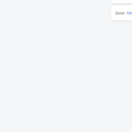
Izvor:
ht