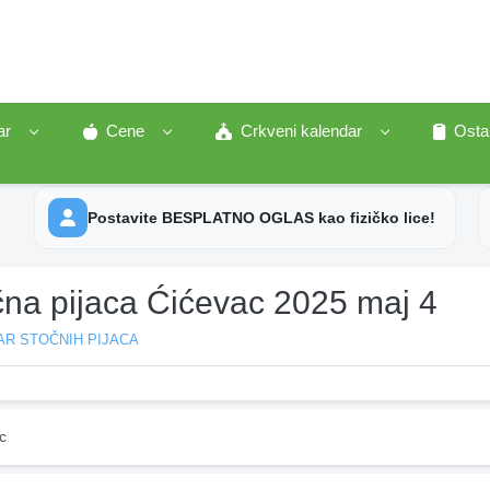
ar
Cene
Crkveni kalendar
Osta
Postavite BESPLATNO OGLAS kao fizičko lice!
čna pijaca Ćićevac 2025 maj 4
AR STOČNIH PIJACA
c