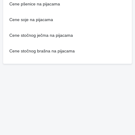
Cene pšenice na pijacama
Cene soje na pijacama
Cene stočnog ječma na pijacama
Cene stočnog brašna na pijacama