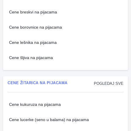
Cene breskvi na pijacama
Cene borovnice na pijacama
Cene lešnika na pijacama
Cene šljiva na pijacama
CENE ŽITARICA NA PIJACAMA
POGLEDAJ SVE
Cene kukuruza na pijacama
Cene lucerke (seno u balama) na pijacama