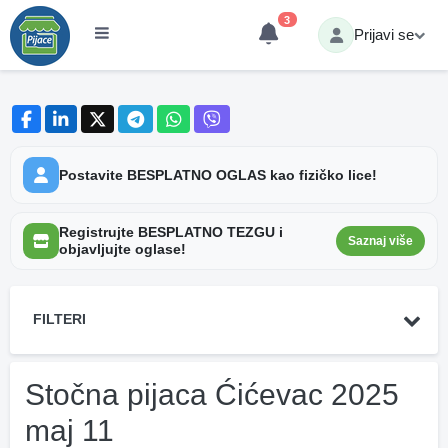
3
Prijavi se
Postavite BESPLATNO OGLAS kao fizičko lice!
Registrujte BESPLATNO TEZGU i
Saznaj više
objavljujte oglase!
FILTERI
Stočna pijaca Ćićevac 2025
maj 11