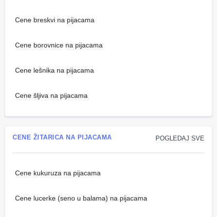
Cene breskvi na pijacama
Cene borovnice na pijacama
Cene lešnika na pijacama
Cene šljiva na pijacama
CENE ŽITARICA NA PIJACAMA
POGLEDAJ SVE
Cene kukuruza na pijacama
Cene lucerke (seno u balama) na pijacama