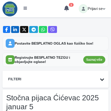
3
Prijavi se
Postavite BESPLATNO OGLAS kao fizičko lice!
Registrujte BESPLATNO TEZGU i
Saznaj više
objavljujte oglase!
FILTERI
Stočna pijaca Ćićevac 2025
januar 5