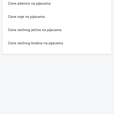
Cene pšenice na pijacama
Cene soje na pijacama
Cene stočnog ječma na pijacama
Cene stočnog brašna na pijacama