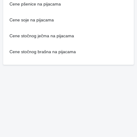
Cene pšenice na pijacama
Cene soje na pijacama
Cene stočnog ječma na pijacama
Cene stočnog brašna na pijacama