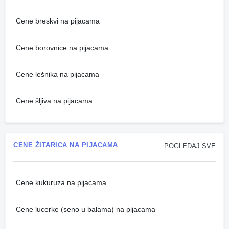
Cene breskvi na pijacama
Cene borovnice na pijacama
Cene lešnika na pijacama
Cene šljiva na pijacama
CENE ŽITARICA NA PIJACAMA
POGLEDAJ SVE
Cene kukuruza na pijacama
Cene lucerke (seno u balama) na pijacama