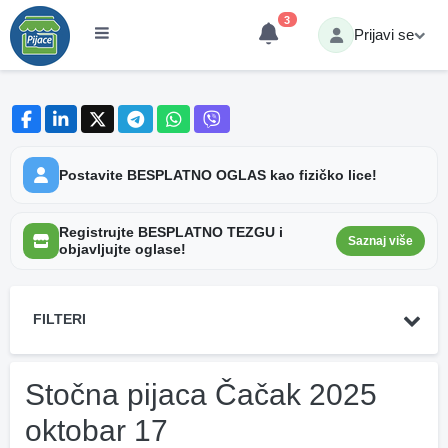
3
Prijavi se
Postavite BESPLATNO OGLAS kao fizičko lice!
Registrujte BESPLATNO TEZGU i
Saznaj više
objavljujte oglase!
FILTERI
Stočna pijaca Čačak 2025
oktobar 17