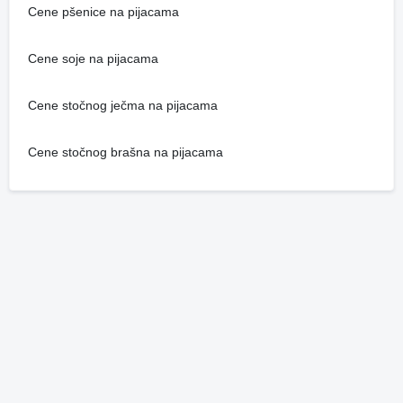
Cene pšenice na pijacama
Cene soje na pijacama
Cene stočnog ječma na pijacama
Cene stočnog brašna na pijacama