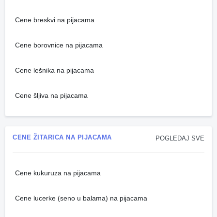
Cene breskvi na pijacama
Cene borovnice na pijacama
Cene lešnika na pijacama
Cene šljiva na pijacama
CENE ŽITARICA NA PIJACAMA
POGLEDAJ SVE
Cene kukuruza na pijacama
Cene lucerke (seno u balama) na pijacama