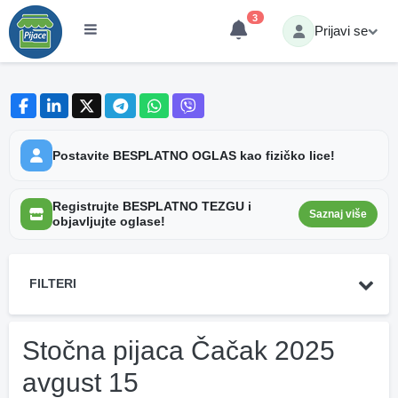
3
Prijavi se
Postavite BESPLATNO OGLAS kao fizičko lice!
Registrujte BESPLATNO TEZGU i
Saznaj više
objavljujte oglase!
FILTERI
Stočna pijaca Čačak 2025
avgust 15