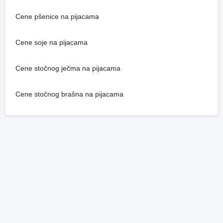
Cene pšenice na pijacama
Cene soje na pijacama
Cene stočnog ječma na pijacama
Cene stočnog brašna na pijacama